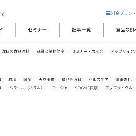
する
料金プラン
SDGsに貢献の記事一覧
ド
セミナー
記事一覧
食品OE
注目の食品原料
品質と業務効率
セミナー・展示会
アップサイク
肪
減塩
国産
天然由来
機能性原料
ヘルスケア
栄養強化
ス
ハラール（ハラル）
コーシャ
SDGsに貢献
アップサイクル