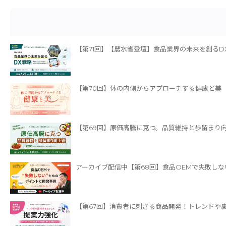
【第71回】【農水省登壇】食品業界の未来を創るD
【第70回】体の内側からアプローチする健康と美（3
【第69回】原価高騰に克つ。品質維持と歩留まり向上
アーカイブ配信中【第68回】食品OEMで失敗し
【第67回】消費者に刺さる商品開発！トレンドや裏