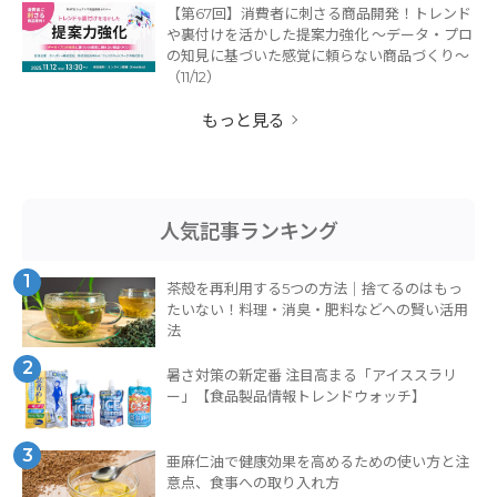
【第67回】消費者に刺さる商品開発！トレンド
や裏付けを活かした提案力強化 ～データ・プロ
の知見に基づいた感覚に頼らない商品づくり～
（11/12）
もっと見る
人気記事ランキング
1
茶殻を再利用する5つの方法｜捨てるのはもっ
たいない！料理・消臭・肥料などへの賢い活用
法
2
暑さ対策の新定番 注目高まる「アイススラリ
ー」【食品製品情報トレンドウォッチ】
3
亜麻仁油で健康効果を高めるための使い方と注
意点、食事への取り入れ方