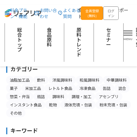
総合トップ
OEM・PB募集一覧
食品の企画開発をサポー
料金プラ
お問い合
よくある
会員登録
ログ
ン・機能
わせ
質問
トする
(無料)
イン
OEM・PB募集一覧
総
食
原
セ
合
品
料
ミ
ト
原
ト
ナ
区分
ッ
料
レ
ー
プ
ン
食品
ド
カテゴリー
油脂加工品
飲料
洋風調味料
和風調味料
中華調味料
菓子
米加工品
レトルト食品
冷凍食品
缶詰
混合
惣菜・弁当
瓶詰
調味料
調理・加工
アセンブリ
インスタント食品
乾物
液体充填・包装
粉末充填・包装
その他
キーワード