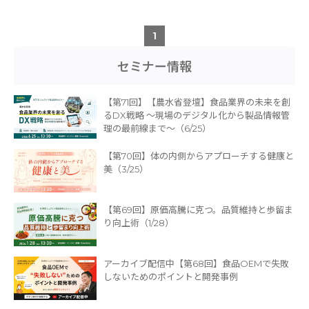
1
セミナー情報
【第71回】【農水省登壇】食品業界の未来を創
るDX戦略 〜現場のデジタル化から製品情報管
理の最前線まで〜（6/25）
【第70回】体の内側からアプローチする健康と
美（3/25）
【第69回】原価高騰に克つ。品質維持と歩留ま
り向上術（1/28）
アーカイブ配信中【第68回】食品OEMで失敗
しないためのポイントと開発事例