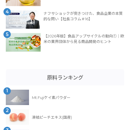
4
ナフサショックが突きつけた、食品企業の本質
的な問い【社長コラム＃16】
5
【2026年版】食品アップサイクルの動向①｜欧
米の業界団体から見る商品開発のヒント
原料ランキング
1
Mt.Fujiケイ素パウダー
2
凍結ピーチエキス(国産)