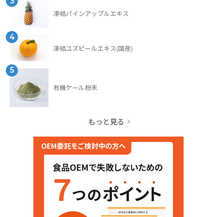
3
凍結パインアップルエキス
4
凍結ユズピールエキス(国産)
5
有機ケール粉末
もっと見る