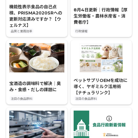
機能性表示食品の自己点
8月4日更新｜行政情報【厚
検、PRISMA2020SRへの
生労働省・農林水産省・消
更新対応済みですか？【ウ
費者庁】
ェルナス】
品質と業務効率
行政情報
ペットサプリOEMを成功に
宝酒造の調味料で解決｜臭
導く、ヤギミルク活用術
み・食感・だしの課題に
【ナチュラリンク】
注目の食品原料
注目の食品原料