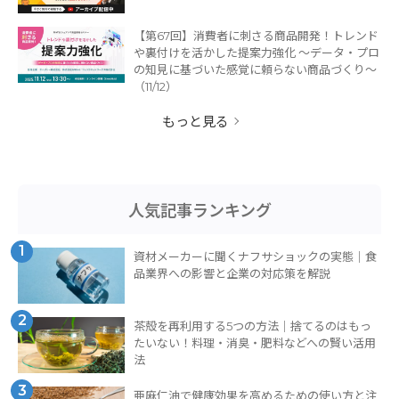
【第67回】消費者に刺さる商品開発！トレンド
や裏付けを活かした提案力強化 ～データ・プロ
の知見に基づいた感覚に頼らない商品づくり～
（11/12）
もっと見る
人気記事ランキング
1
資材メーカーに聞くナフサショックの実態｜食
品業界への影響と企業の対応策を解説
2
茶殻を再利用する5つの方法｜捨てるのはもっ
たいない！料理・消臭・肥料などへの賢い活用
法
3
亜麻仁油で健康効果を高めるための使い方と注