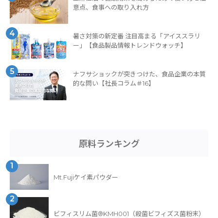
意点、食事への取り入れ方
4
暑さ対策の新定番 注目高まる「アイススラリ
ー」【食品製品情報トレンドウォッチ】
5
ナフサショックが突きつけた、食品企業の本質
的な問い【社長コラム＃16】
原料ランキング
1
Mt.Fujiケイ素パウダー
2
ビフィスリム菌®KMH001（殺菌ビフィズス菌粉末）