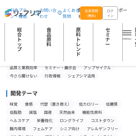
総合トップ
記事一覧
食品の企画開発をサポー
料金プラ
お問い合
よくある
会員登録
ログ
ン・機能
わせ
質問
トする
(無料)
イン
記事一覧
総
食
原
セ
合
品
料
ミ
ト
原
ト
ナ
カテゴリー
ッ
料
レ
ー
プ
ン
食品産業の今と未来
スキルアップ
ド
製品情報・マーケティング
注目の食品原料
品質と業務効率
セミナー・展示会
アップサイクル
今さら聞けない
行政情報
シェアシマ活用
開発テーマ
味覚
食感
代替（置き換え）
低カロリー
低糖質
低脂肪
減塩
国産
天然由来
機能性原料
ヘルスケア
栄養強化
ロングライフ
コストダウン
腸内環境
フェムケア
シニア向け
アレルゲンフリー