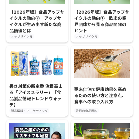
【2026年版】食品アップサ
【2026年版】食品アップサ
イクルの動向②｜アップサ
イクルの動向①｜欧米の業
イクルが生み出す新たな商
界団体から見る商品開発の
品価値とは
ヒント
アップサイクル
アップサイクル
暑さ対策の新定番 注目高ま
亜麻仁油で健康効果を高め
る「アイススラリー」【食
るための使い方と注意点、
品製品情報トレンドウォッ
食事への取り入れ方
チ】
製品情報・マーケティング
注目の食品原料