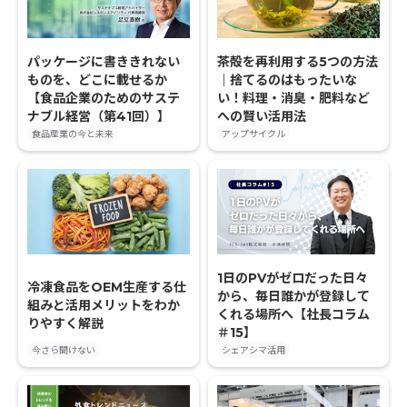
パッケージに書ききれない
茶殻を再利用する5つの方法
ものを、どこに載せるか
｜捨てるのはもったいな
【食品企業のためのサステ
い！料理・消臭・肥料など
ナブル経営（第41回）】
への賢い活用法
食品産業の今と未来
アップサイクル
1日のPVがゼロだった日々
冷凍食品をOEM生産する仕
から、毎日誰かが登録して
組みと活用メリットをわか
くれる場所へ【社長コラム
りやすく解説
＃15】
今さら聞けない
シェアシマ活用