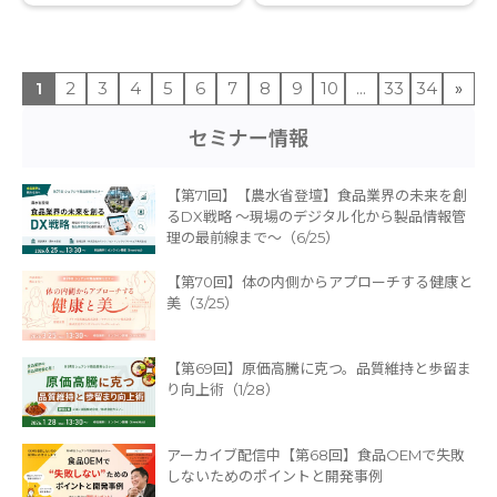
1
2
3
4
5
6
7
8
9
10
...
33
34
»
セミナー情報
【第71回】【農水省登壇】食品業界の未来を創
るDX戦略 〜現場のデジタル化から製品情報管
理の最前線まで〜（6/25）
【第70回】体の内側からアプローチする健康と
美（3/25）
【第69回】原価高騰に克つ。品質維持と歩留ま
り向上術（1/28）
アーカイブ配信中【第68回】食品OEMで失敗
しないためのポイントと開発事例