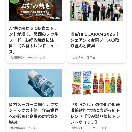
万博は終わっても食のトレ
ンドが続く。関西のソウル
ifia/HFE JAPAN 2026｜
フード、お好み焼きに注
シェアシマ合同ブースの取
目！【外食トレンドニュー
り組みと成果
ス】
製品情報・マーケティング
セミナー・展示会
資材メーカーに聞くナフサ
「割るだけ」の進化が加速
ショックの実態｜食品業界
濃縮飲料市場に広がる新ト
への影響と企業の対応策を
レンド【食品製品情報トレ
解説
ンドウォッチ】
食品産業の今と未来
製品情報・マーケティング