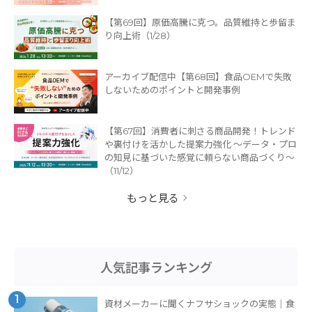
【第69回】原価高騰に克つ。品質維持と歩留ま
り向上術（1/28）
アーカイブ配信中【第68回】食品OEMで失敗
しないためのポイントと開発事例
【第67回】消費者に刺さる商品開発！トレンド
や裏付けを活かした提案力強化 ～データ・プロ
の知見に基づいた感覚に頼らない商品づくり～
（11/12）
もっと見る
人気記事ランキング
1
資材メーカーに聞くナフサショックの実態｜食