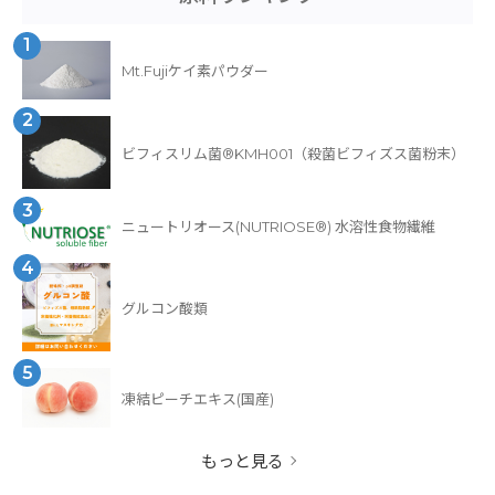
1
Mt.Fujiケイ素パウダー
2
ビフィスリム菌®KMH001（殺菌ビフィズス菌粉末）
3
ニュートリオース(NUTRIOSE®) 水溶性食物繊維
4
グルコン酸類
5
凍結ピーチエキス(国産)
もっと見る