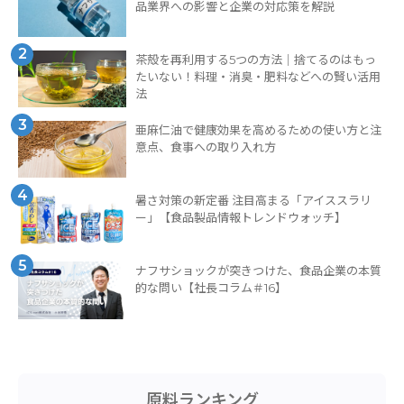
品業界への影響と企業の対応策を解説
2
茶殻を再利用する5つの方法｜捨てるのはもっ
たいない！料理・消臭・肥料などへの賢い活用
法
3
亜麻仁油で健康効果を高めるための使い方と注
意点、食事への取り入れ方
4
暑さ対策の新定番 注目高まる「アイススラリ
ー」【食品製品情報トレンドウォッチ】
5
ナフサショックが突きつけた、食品企業の本質
的な問い【社長コラム＃16】
原料ランキング