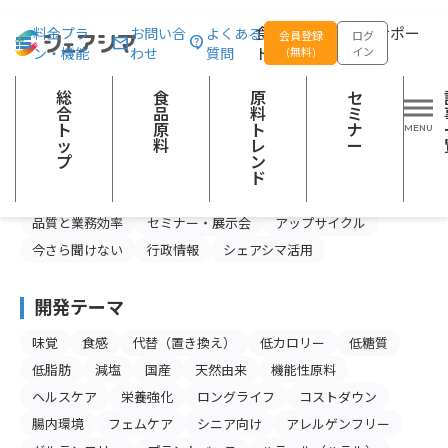
総合トップ
記事一覧
行政情報
食品の企画開発をサポー
料金プラ
お問い合
よくある
会員登録
ログ
ン・機能
わせ
質問
トする
(無料)
イン
行政情報の記事一覧
総
食
原
セ
合
品
料
ミ
ト
原
ト
ナ
カテゴリー
ッ
料
レ
ー
プ
ン
食品産業の今と未来
スキルアップ
ド
製品情報・マーケティング
注目の食品原料
品質と業務効率
セミナー・展示会
アップサイクル
今さら聞けない
行政情報
シェアシマ活用
開発テーマ
味覚
食感
代替（置き換え）
低カロリー
低糖質
低脂肪
減塩
国産
天然由来
機能性原料
ヘルスケア
栄養強化
ロングライフ
コストダウン
腸内環境
フェムケア
シニア向け
アレルゲンフリー