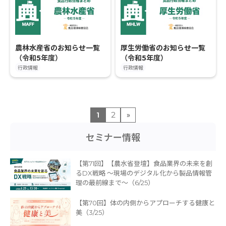
農林水産省のお知らせ一覧
厚生労働省のお知らせ一覧
（令和5年度）
（令和5年度）
行政情報
行政情報
1
2
»
セミナー情報
【第71回】【農水省登壇】食品業界の未来を創
るDX戦略 〜現場のデジタル化から製品情報管
理の最前線まで〜（6/25）
【第70回】体の内側からアプローチする健康と
美（3/25）