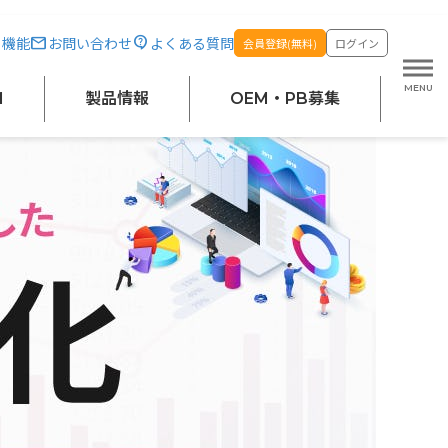
り～（11/12）
・機能
お問い合わせ
よくある質問
会員登録(無料)
ログイン
M
製品情報
OEM・PB募集