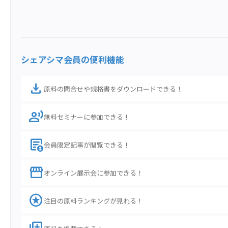
シェアシマ会員の便利機能
download
原料の問合せや規格書をダウンロードできる！
record_voice_over
無料セミナーに参加できる！
demography
会員限定記事が閲覧できる！
storefront
オンライン展示会に参加できる！
stars
注目の原料ランキングが見れる！