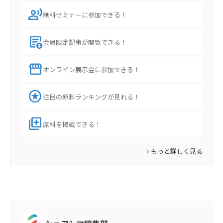
record_voice_over
無料セミナーに参加できる！
demography
会員限定記事が閲覧できる！
storefront
オンライン展示会に参加できる！
stars
注目の原料ランキングが見れる！
library_add
原料を掲載できる！
もっと詳しく見る