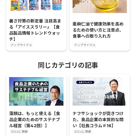
暑さ対策の新定番 注目高ま
亜麻仁油で健康効果を高め
る「アイススラリー」【食
るための使い方と注意点、
品製品情報トレンドウォッ
食事への取り入れ方
チ】
アップサイクル
アップサイクル
同じカテゴリの記事
藻類は、もっと使える【食
ナフサショックが突きつけ
品企業のためのサステナブ
た、食品企業の本質的な問
ル経営（第42回）】
い【社長コラム＃16】
SDGsに貢献
SDGsに貢献