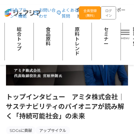
総合トップ
記事一覧
食品産業の今と未来
トップインタビュー 
食品の企画開発をサポー
料金プラ
お問い合
よくある
会員登録
ログ
ン・機能
わせ
質問
トする
(無料)
イン
総
食
原
セ
合
品
料
ミ
ト
原
ト
ナ
ッ
料
レ
ー
プ
ン
ド
トップインタビュー アミタ株式会社｜
サステナビリティのパイオニアが読み解
く「持続可能社会」の未来
SDGsに貢献
アップサイクル