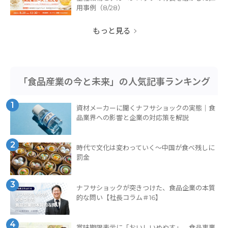
用事例（8/28）
もっと見る
「食品産業の今と未来」の人気記事ランキング
1
資材メーカーに聞くナフサショックの実態｜食
品業界への影響と企業の対応策を解説
2
時代で文化は変わっていく～中国が食べ残しに
罰金
3
ナフサショックが突きつけた、食品企業の本質
的な問い【社長コラム＃16】
4
賞味期限表示に「おいしいめやす」、食品事業