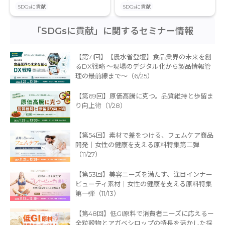
SDGsに貢献
SDGsに貢献
「SDGsに貢献」に関するセミナー情報
【第71回】【農水省登壇】食品業界の未来を創
るDX戦略 〜現場のデジタル化から製品情報管
理の最前線まで〜（6/25）
【第69回】原価高騰に克つ。品質維持と歩留ま
り向上術（1/28）
【第54回】素材で差をつける、フェムケア商品
開発｜女性の健康を支える原料特集第二弾
（11/27）
【第53回】美容ニーズを満たす、注目インナー
ビューティ素材｜女性の健康を支える原料特集
第一弾（11/13）
【第48回】低GI原料で消費者ニーズに応えるー
全粒穀物とアガベシロップの特長を活かした採