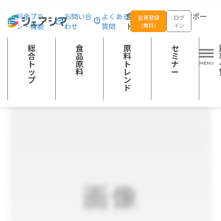
総合トップ
食品原料
炊飯製剤 ふっくらそのままマイスター
食品の企画開発をサポー
料金プラ
お問い合
よくある
会員登録
ログ
ン・機能
わせ
質問
トする
(無料)
イン
でん粉
めん・パン類
穀類加工品
品質改良素材（食品扱い）
酵素
品質改良材（食品添加物）
総
食
原
セ
合
品
料
ミ
ト
原
ト
ナ
ッ
料
レ
ー
プ
ン
ド