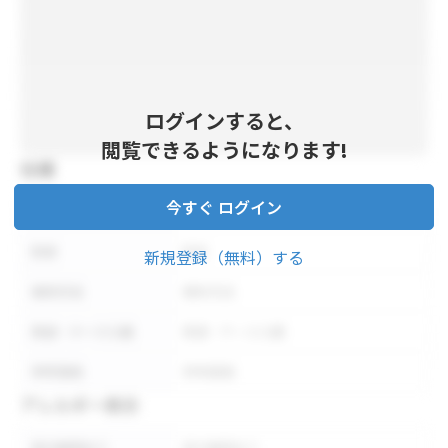
ログインすると、
閲覧できるようになります!
仕様
今すぐ ログイン
内容量
内容量
形状
形状
新規登録（無料）する
保存方法
保存方法
荷姿・ケース入数
荷姿・ケース入数
参考価格
参考価格
アレルギー表示