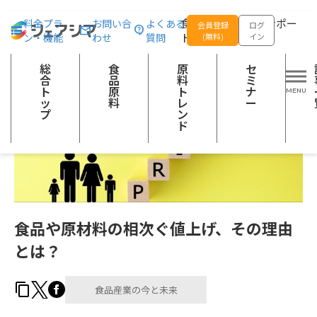
総合トップ
記事一覧
食品産業の今と未来
食品や原材料の相次ぐ
食品の企画開発をサポー
料金プラ
お問い合
よくある
会員登録
ログ
ン・機能
わせ
質問
トする
(無料)
イン
総
食
原
セ
合
品
料
ミ
ト
原
ト
ナ
ッ
料
レ
ー
プ
ン
ド
食品や原材料の相次ぐ値上げ、その理由
とは？
食品産業の今と未来