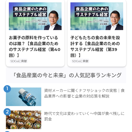
お菓子の原料を作っている
子どもたちの食の未来を設
のは誰？【食品企業のため
計する【食品企業のための
のサステナブル経営（第40
サステナブル経営（第39
回）】
回）】
SDGsに貢献
SDGsに貢献
「食品産業の今と未来」の人気記事ランキング
1
資材メーカーに聞くナフサショックの実態｜食
品業界への影響と企業の対応策を解説
2
時代で文化は変わっていく～中国が食べ残しに
罰金