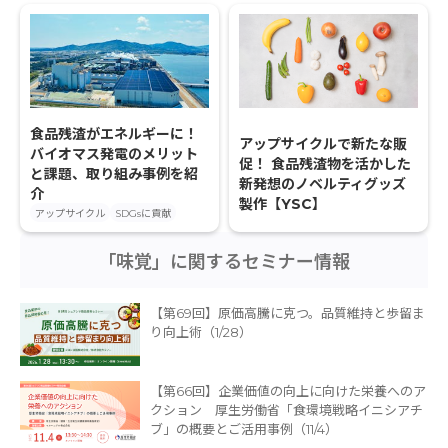
食品残渣がエネルギーに！
アップサイクルで新たな販
バイオマス発電のメリット
促！ 食品残渣物を活かした
と課題、取り組み事例を紹
新発想のノベルティグッズ
介
製作【YSC】
アップサイクル
SDGsに貢献
「味覚」に関するセミナー情報
【第69回】原価高騰に克つ。品質維持と歩留ま
り向上術（1/28）
【第66回】企業価値の向上に向けた栄養へのア
クション 厚生労働省「食環境戦略イニシアチ
ブ」の概要とご活用事例（11/4）