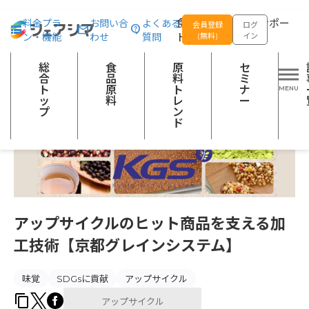
総合トップ
記事一覧
アップサイクル
アップサイクルのヒット商
食品の企画開発をサポー
料金プラ
お問い合
よくある
会員登録
ログ
ン・機能
わせ
質問
トする
(無料)
イン
総
食
原
セ
合
品
料
ミ
ト
原
ト
ナ
ッ
料
レ
ー
プ
ン
ド
アップサイクルのヒット商品を支える加
工技術【京都グレインシステム】
味覚
SDGsに貢献
アップサイクル
アップサイクル