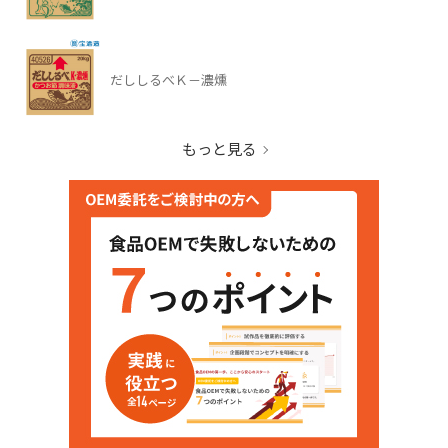
だししるべＫ－濃燻
もっと見る