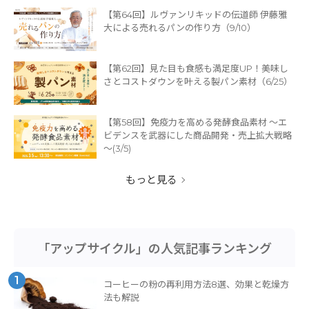
【第64回】ルヴァンリキッドの伝道師 伊藤雅
大による売れるパンの作り方（9/10）
【第62回】見た目も食感も満足度UP！美味し
さとコストダウンを叶える製パン素材（6/25）
【第58回】免疫力を高める発酵食品素材 ～エ
ビデンスを武器にした商品開発・売上拡大戦略
～(3/5)
もっと見る
「アップサイクル」の人気記事ランキング
1
コーヒーの粉の再利用方法8選、効果と乾燥方
法も解説