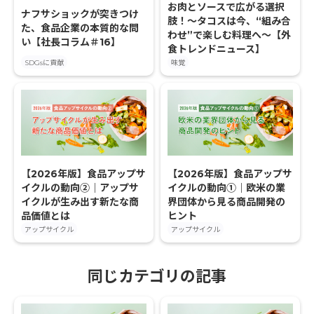
お肉とソースで広がる選択
ナフサショックが突きつけ
肢！〜タコスは今、“組み合
た、食品企業の本質的な問
わせ”で楽しむ料理へ〜【外
い【社長コラム＃16】
食トレンドニュース】
SDGsに貢献
味覚
【2026年版】食品アップサ
【2026年版】食品アップサ
イクルの動向②｜アップサ
イクルの動向①｜欧米の業
イクルが生み出す新たな商
界団体から見る商品開発の
品価値とは
ヒント
アップサイクル
アップサイクル
同じカテゴリの記事