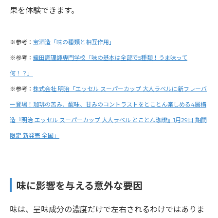
果を体験できます。
※参考：
宝酒造「味の種類と相互作用」
※参考：
織田調理師専門学校「味の基本は全部で5種類！うま味って
何！？」
※参考：
株式会社 明治「エッセル スーパーカップ 大人ラベルに新フレーバ
ー登場！珈琲の苦み、酸味、甘みのコントラストをとことん楽しめる4層構
造『明治 エッセル スーパーカップ 大人ラベル とことん珈琲』1月29日 期間
限定 新発売 全国」
味に影響を与える意外な要因
味は、呈味成分の濃度だけで左右されるわけではありま