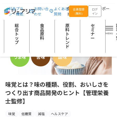
総合トップ
記事一覧
今さら聞けない
味覚とは？味の種類、役割
食品の企画開発をサポー
料金プラ
お問い合
よくある
会員登録
ログ
ン・機能
わせ
質問
トする
(無料)
イン
総
食
原
セ
合
品
料
ミ
ト
原
ト
ナ
ッ
料
レ
ー
プ
ン
ド
味覚とは？味の種類、役割、おいしさを
つくり出す商品開発のヒント【管理栄養
士監修】
味覚
低糖質
減塩
ヘルスケア