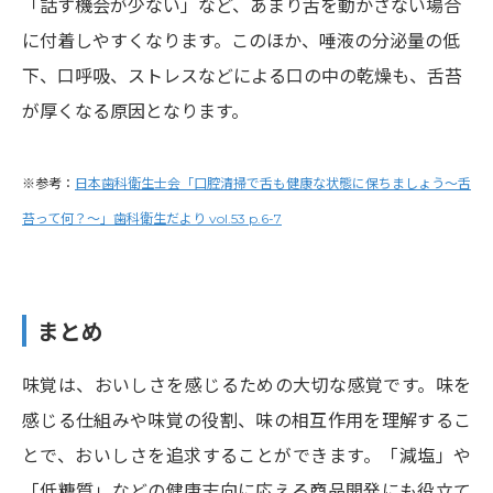
「話す機会が少ない」など、あまり舌を動かさない場合
に付着しやすくなります。このほか、唾液の分泌量の低
下、口呼吸、ストレスなどによる口の中の乾燥も、舌苔
が厚くなる原因となります。
※参考：
日本歯科衛生士会「口腔清掃で舌も健康な状態に保ちましょう～舌
苔って何？～」歯科衛生だより vol.53 p.6-7
まとめ
味覚は、おいしさを感じるための大切な感覚です。味を
感じる仕組みや味覚の役割、味の相互作用を理解するこ
とで、おいしさを追求することができます。「減塩」や
「低糖質」などの健康志向に応える商品開発にも役立て