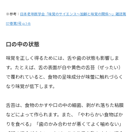
※参考：
日本老年医学会「味覚のサイエンス～加齢と味覚の関係～」雑誌第
57巻第1号 p.1-8
口の中の状態
味覚を正しく得るためには、舌や歯の状態も影響しま
す。たとえば、舌の表面が白や黄色の舌苔（ぜったい）
で覆われていると、食物の呈味成分が味蕾に触れづらく
なり味覚が低下します。
舌苔は、食物のかすや口の中の細菌、剥がれ落ちた粘膜
などによって作られます。また、「やわらかい食物ばか
りを食べる」「歯のかみ合わせが悪くてよく噛めない」