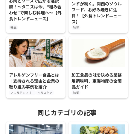
お肉とソースで広がる選択
ンドが続く。関西のソウル
肢！〜タコスは今、“組み合
フード、お好み焼きに注
わせ”で楽しむ料理へ〜【外
目！【外食トレンドニュー
食トレンドニュース】
ス】
味覚
味覚
アレルゲンフリー食品とは
加工食品の味を決める業務
｜支持される理由と企業の
用調味料、東海物産の全商
取り組み事例を紹介
品ガイド
アレルゲンフリー
ヘルスケア
味覚
同じカテゴリの記事