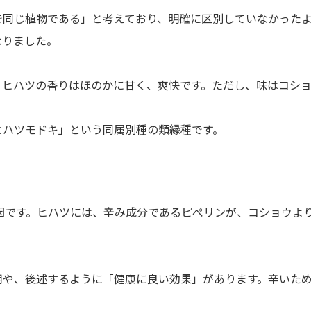
で同じ植物である」と考えており、明確に区別していなかった
なりました。
、ヒハツの香りはほのかに甘く、爽快です。ただし、味はコシ
ヒハツモドキ」という同属別種の類縁種です。
が原因です。ヒハツには、辛み成分であるピぺリンが、コショウ
用や、後述するように「健康に良い効果」があります。辛いた