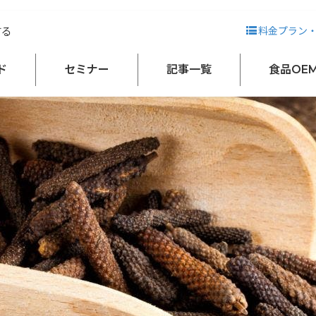
説｜冷えやむくみ予防に利用されてきたスパイス
する
料金プラン
ド
セミナー
記事一覧
食品OE