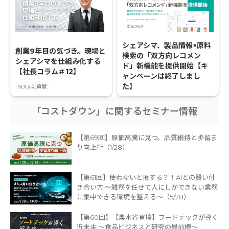
シェアシマ、製品情報×原料
創業9年目の気づき。現場と
検索の「双方向レコメン
シェアシマを仕組み化する
ド」新機能を提供開始【キ
【社長コラム＃12】
ャンペーンは終了しまし
た】
SDGsに貢献
「コストダウン」に関するセミナー情報
【第69回】原価高騰に克つ。品質維持と歩留ま
り向上術（1/28）
【第61回】使わないと損する？！AIとの賢い付
き合い方 ～雑務を任せて人にしかできない業務
に集中できる環境を整える～（5/28）
【第60回】【農水省登壇】フードテックが導く
近未来 ～食品ビジネスと研究の最前線～