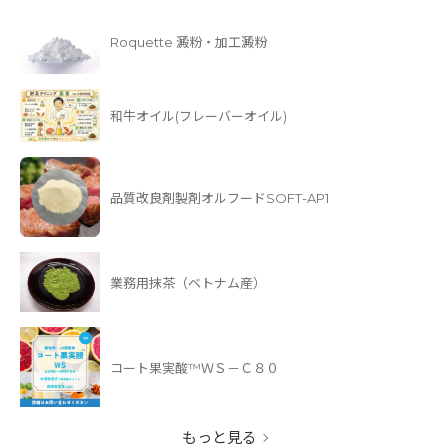
Roquette 澱粉・加工澱粉
和牛オイル(フレーバーオイル)
品質改良剤製剤オルフードSOFT-AP1
業務用抹茶（ベトナム産）
コート果実酸™ＷＳ－Ｃ８０
もっと見る