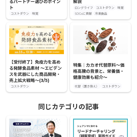
るパートナー選びのポイン
解説
ト
ロングライフ
コストダウン
味覚
コストダウン
味覚
SDGsに貢献
冷凍食品
【受付終了】免疫力を高め
特集｜カカオ代替原料〜価
る発酵食品素材 ～エビデン
格高騰の背景と、栄養価・
スを武器にした商品開発・
健康効果も紹介〜
売上拡大戦略～(3/5)
コストダウン
代替（置き換え）
コストダウン
同じカテゴリの記事