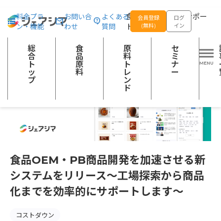
総合トップ
記事一覧
シェアシマ活用
食品OEM・PB商品開発
食品の企画開発をサポー
料金プラ
お問い合
よくある
会員登録
ログ
ン・機能
わせ
質問
トする
(無料)
イン
総
食
原
セ
合
品
料
ミ
ト
原
ト
ナ
ッ
料
レ
ー
プ
ン
ド
食品OEM・PB商品開発を加速させる新
システムをリリース〜工場探索から商品
化までを効率的にサポートします〜
コストダウン