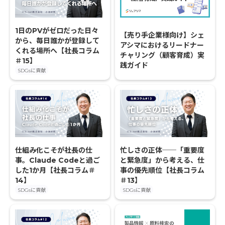
1日のPVがゼロだった日々
【売り手企業様向け】シェ
から、毎日誰かが登録して
アシマにおけるリードナー
くれる場所へ【社長コラム
チャリング（顧客育成）実
＃15】
践ガイド
SDGsに貢献
仕組み化こそが社長の仕
忙しさの正体──「重要度
事。Claude Codeと過ご
と緊急度」から考える、仕
した1か月【社長コラム＃
事の優先順位【社長コラム
14】
＃13】
SDGsに貢献
SDGsに貢献