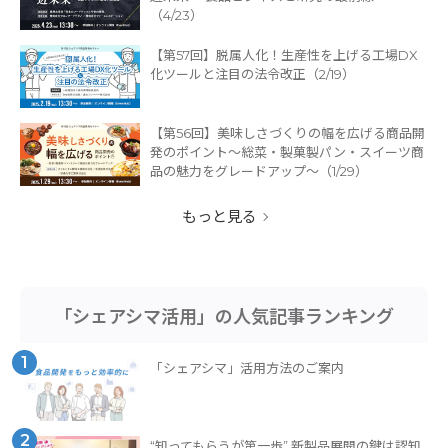
（4/23）
【第57回】脱属人化！生産性を上げる工場DX
化ツールと注目の法令改正（2/19）
【第56回】美味しさづくりの幅を広げる商品開
発のポイント～総菜・製菓製パン・スイーツ商
品の魅力をグレードアップ～（1/29）
もっと見る
「シェアシマ活用」の人気記事ランキング
1
「シェアシマ」活用方法のご案内
2
“知ってもらうが第一歩” 新製品展開の鍵は認知