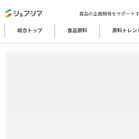
総合トップ
食品原料
キプカロン®T / TG
食品の企画開発をサポート
野菜加工品
食肉製品
加工魚介類
酸化防止剤
総合トップ
食品原料
原料トレン