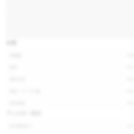
仕様
内容量
内
形状
形
保存方法
保
荷姿・ケース入数
荷
参考価格
参
アレルギー表示
表示義務あり
表