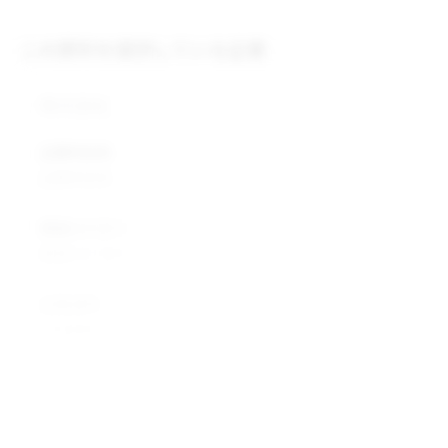
この原料を提供している企業
株式会社
企業所在地
企業所在地
業種カテゴリ
業種カテゴリ
企業説明
企業説明