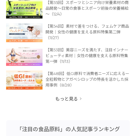
【第55回】スポーツとシニア向け栄養素材の商
品開発～日常の食事とスポーツ前後の栄養補給
～（12/4）
【第54回】素材で差をつける、フェムケア商品
開発｜女性の健康を支える原料特集第二弾
（11/27）
【第53回】美容ニーズを満たす、注目インナー
ビューティ素材｜女性の健康を支える原料特集
第一弾（11/13）
【第48回】低GI原料で消費者ニーズに応えるー
全粒穀物とアガベシロップの特長を活かした採
用事例（8/28）
もっと見る
「注目の食品原料」の人気記事ランキング