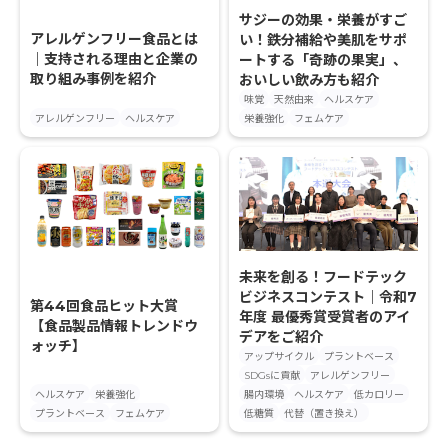
サジーの効果・栄養がすご
アレルゲンフリー食品とは
い！鉄分補給や美肌をサポ
｜支持される理由と企業の
ートする「奇跡の果実」、
取り組み事例を紹介
おいしい飲み方も紹介
味覚
天然由来
ヘルスケア
アレルゲンフリー
ヘルスケア
栄養強化
フェムケア
未来を創る！フードテック
ビジネスコンテスト｜令和7
第44回食品ヒット大賞
年度 最優秀賞受賞者のアイ
【食品製品情報トレンドウ
デアをご紹介
ォッチ】
アップサイクル
プラントベース
SDGsに貢献
アレルゲンフリー
ヘルスケア
栄養強化
腸内環境
ヘルスケア
低カロリー
プラントベース
フェムケア
低糖質
代替（置き換え）