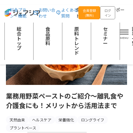
総合トップ
記事一覧
注目の食品原料
業務用野菜ペーストのご紹
食品の企画開発をサポー
料金プラ
お問い合
よくある
会員登録
ログ
ン・機能
わせ
質問
トする
(無料)
イン
総
食
原
セ
合
品
料
ミ
ト
原
ト
ナ
ッ
料
レ
ー
プ
ン
ド
業務用野菜ペーストのご紹介〜離乳食や
介護食にも！メリットから活用法まで
天然由来
ヘルスケア
栄養強化
ロングライフ
プラントベース