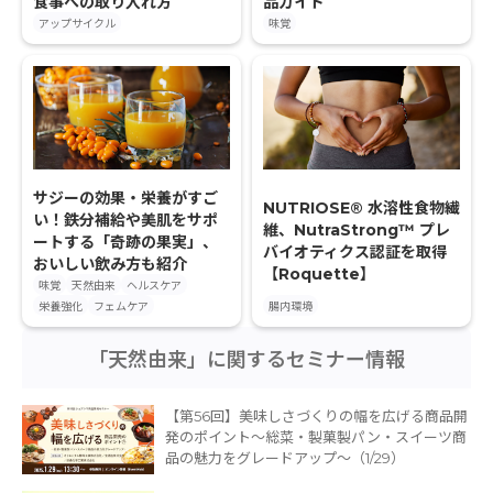
食事への取り入れ方
品ガイド
アップサイクル
味覚
サジーの効果・栄養がすご
NUTRIOSE® 水溶性食物繊
い！鉄分補給や美肌をサポ
維、NutraStrong™ プレ
ートする「奇跡の果実」、
バイオティクス認証を取得
おいしい飲み方も紹介
【Roquette】
味覚
天然由来
ヘルスケア
栄養強化
フェムケア
腸内環境
「天然由来」に関するセミナー情報
【第56回】美味しさづくりの幅を広げる商品開
発のポイント～総菜・製菓製パン・スイーツ商
品の魅力をグレードアップ～（1/29）