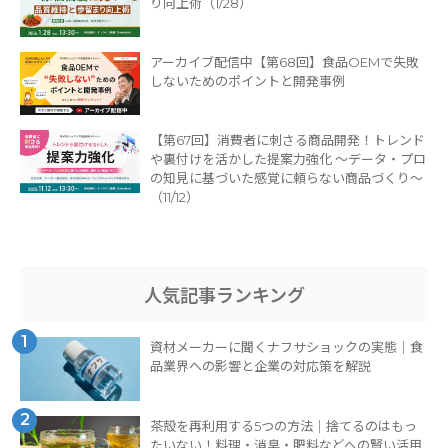
り向上術（1/28）
アーカイブ配信中【第68回】食品OEMで失敗
しないためのポイントと開発事例
【第67回】消費者に刺さる商品開発！トレンド
や裏付けを活かした提案力強化 ～データ・プロ
の知見に基づいた感覚に頼らない商品づくり～
（11/12）
人気記事ランキング
1
資材メーカーに聞くナフサショックの実態｜食
品業界への影響と企業の対応策を解説
2
茶殻を再利用する5つの方法｜捨てるのはもっ
たいない！料理・消臭・肥料などへの賢い活用