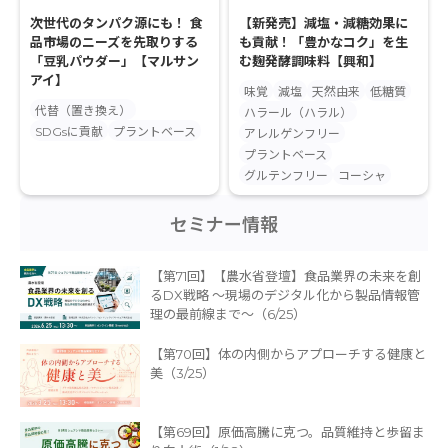
次世代のタンパク源にも！ 食
【新発売】減塩・減糖効果に
品市場のニーズを先取りする
も貢献！「豊かなコク」を生
「豆乳パウダー」【マルサン
む麹発酵調味料【興和】
アイ】
味覚
減塩
天然由来
低糖質
代替（置き換え）
ハラール（ハラル）
SDGsに貢献
プラントベース
アレルゲンフリー
プラントベース
グルテンフリー
コーシャ
セミナー情報
【第71回】【農水省登壇】食品業界の未来を創
るDX戦略 〜現場のデジタル化から製品情報管
理の最前線まで〜（6/25）
【第70回】体の内側からアプローチする健康と
美（3/25）
【第69回】原価高騰に克つ。品質維持と歩留ま