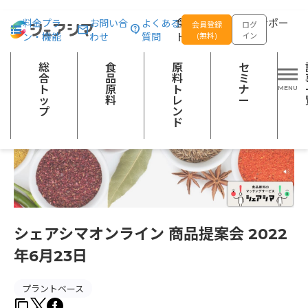
総合トップ
セミナー
シェアシマオンライン 商品提案会 2022年6月2
食品の企画開発をサポー
料金プラ
お問い合
よくある
会員登録
ログ
ン・機能
わせ
質問
トする
(無料)
イン
総
食
原
セ
合
品
料
ミ
ト
原
ト
ナ
ッ
料
レ
ー
プ
ン
ド
シェアシマオンライン 商品提案会 2022
年6月23日
プラントベース