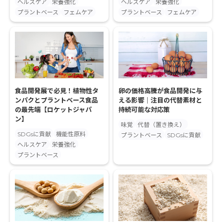
ヘルスケア
栄養強化
ヘルスケア
栄養強化
プラントベース
フェムケア
プラントベース
フェムケア
食品開発展で必見！植物性タ
卵の価格高騰が食品開発に与
ンパクとプラントベース食品
える影響｜注目の代替素材と
の最先端【ロケットジャパ
持続可能な対応策
ン】
味覚
代替（置き換え）
SDGsに貢献
機能性原料
プラントベース
SDGsに貢献
ヘルスケア
栄養強化
プラントベース