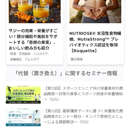
サジーの効果・栄養がすご
NUTRIOSE® 水溶性食物繊
い！鉄分補給や美肌をサポ
維、NutraStrong™ プレ
ートする「奇跡の果実」、
バイオティクス認証を取得
おいしい飲み方も紹介
【Roquette】
味覚
天然由来
ヘルスケア
栄養強化
フェムケア
腸内環境
「代替（置き換え）」に関するセミナー情報
【第55回】スポーツとシニア向け栄養素材の商
品開発～日常の食事とスポーツ前後の栄養補給
～（12/4）
【第52回】最新購買データに基づく栄養強化商
品開発のヒント〜鉄分・タンパク質強化メニュ
ーによる課題解決〜（11/6）