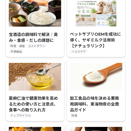
ペットサプリOEMを成功に
宝酒造の調味料で解決｜臭
導く、ヤギミルク活用術
み・食感・だしの課題に
【ナチュラリンク】
味覚
減塩
コストダウン
冷凍食品
ヘルスケア
亜麻仁油で健康効果を高め
加工食品の味を決める業務
るための使い方と注意点、
用調味料、東海物産の全商
食事への取り入れ方
品ガイド
アップサイクル
味覚