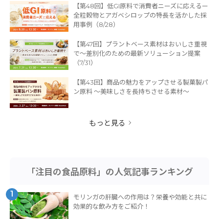
【第48回】低GI原料で消費者ニーズに応えるー
全粒穀物とアガベシロップの特長を活かした採
用事例（8/28）
【第47回】プラントベース素材はおいしさ重視
で〜差別化のための最新ソリューション提案
（7/31）
【第43回】商品の魅力をアップさせる製菓製パ
ン原料 〜美味しさを長持ちさせる素材～
もっと見る
「注目の食品原料」の人気記事ランキング
1
モリンガの肝臓への作用は？栄養や効能と共に
効果的な飲み方をご紹介！