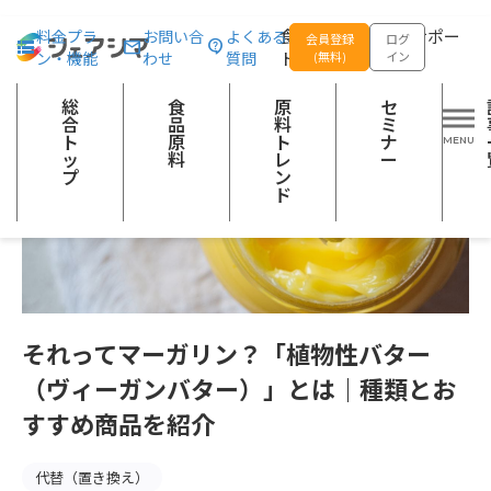
総合トップ
記事一覧
注目の食品原料
それってマーガリン？「植
食品の企画開発をサポー
料金プラ
お問い合
よくある
会員登録
ログ
ン・機能
わせ
質問
トする
(無料)
イン
総
食
原
セ
合
品
料
ミ
ト
原
ト
ナ
ッ
料
レ
ー
プ
ン
ド
それってマーガリン？「植物性バター
（ヴィーガンバター）」とは｜種類とお
すすめ商品を紹介
代替（置き換え）