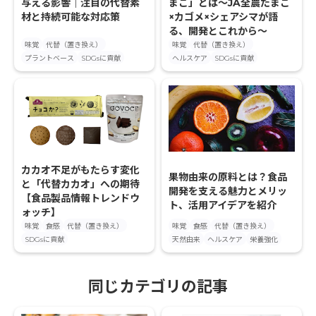
与える影響｜注目の代替素
まご」とは～JA全農たまご
材と持続可能な対応策
×カゴメ×シェアシマが語
る、開発とこれから～
味覚
代替（置き換え）
味覚
代替（置き換え）
プラントベース
SDGsに貢献
ヘルスケア
SDGsに貢献
カカオ不足がもたらす変化
果物由来の原料とは？食品
と「代替カカオ」への期待
開発を支える魅力とメリッ
【食品製品情報トレンドウ
ト、活用アイデアを紹介
ォッチ】
味覚
食感
代替（置き換え）
味覚
食感
代替（置き換え）
SDGsに貢献
天然由来
ヘルスケア
栄養強化
同じカテゴリの記事