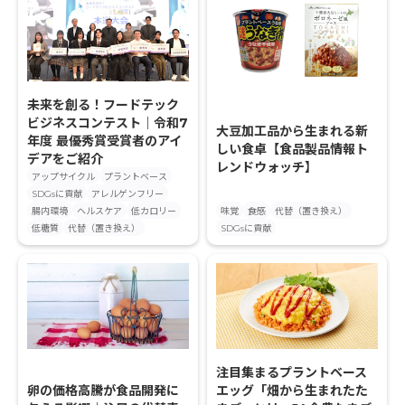
未来を創る！フードテック
ビジネスコンテスト｜令和7
大豆加工品から生まれる新
年度 最優秀賞受賞者のアイ
しい食卓【食品製品情報ト
デアをご紹介
レンドウォッチ】
アップサイクル
プラントベース
SDGsに貢献
アレルゲンフリー
腸内環境
ヘルスケア
低カロリー
味覚
食感
代替（置き換え）
低糖質
代替（置き換え）
SDGsに貢献
注目集まるプラントベース
卵の価格高騰が食品開発に
エッグ「畑から生まれたた