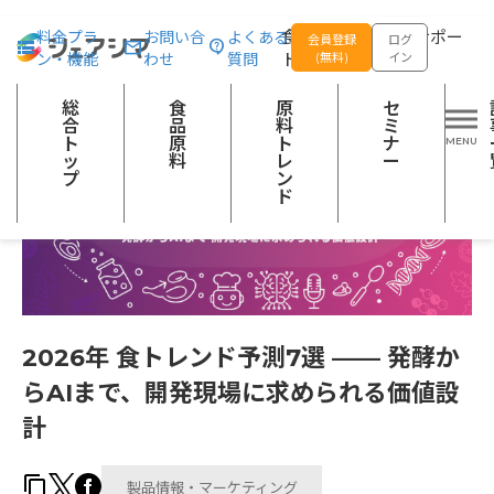
総合トップ
記事一覧
製品情報・マーケティング
2026年 食ト
食品の企画開発をサポー
料金プラ
お問い合
よくある
会員登録
ログ
ン・機能
わせ
質問
トする
(無料)
イン
総
食
原
セ
合
品
料
ミ
ト
原
ト
ナ
ッ
料
レ
ー
プ
ン
ド
2026年 食トレンド予測7選 —— 発酵か
らAIまで、開発現場に求められる価値設
計
製品情報・マーケティング