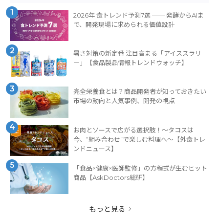
1
2026年 食トレンド予測7選 —— 発酵からAIま
で、開発現場に求められる価値設計
2
暑さ対策の新定番 注目高まる「アイススラリ
ー」【食品製品情報トレンドウォッチ】
3
完全栄養食とは？商品開発者が知っておきたい
市場の動向と人気事例、開発の視点
4
お肉とソースで広がる選択肢！〜タコスは
今、“組み合わせ”で楽しむ料理へ〜【外食トレ
ンドニュース】
5
「食品×健康×医師監修」の方程式が生むヒット
商品【AskDoctors総研】
もっと見る