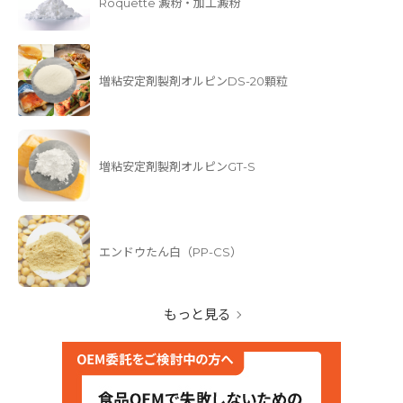
Roquette 澱粉・加工澱粉
増粘安定剤製剤オルピンDS-20顆粒
増粘安定剤製剤オルピンGT-S
エンドウたん白（PP-CS）
もっと見る