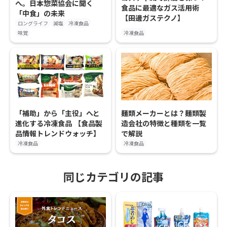
へ。日本惣菜協会に聞く
食品に最適なガス活用術
「中食」の未来
【田邊ガステクノ】
ロングライフ
減塩
冷凍食品
味覚
冷凍食品
「補助」から「主役」へと
麺類メーカーとは？麺類製
進化する冷凍食品 【食品製
造会社の特徴と種類を一覧
品情報トレンドウォッチ】
で解説
冷凍食品
冷凍食品
同じカテゴリの記事