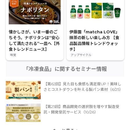
懐かしさが、いま一番のご
伊藤園「matcha LOVE」
ちそう。ナポリタンは“安心
抹茶の新しい楽しみ方 【食
して満たされる”一皿へ【外
品製品情報トレンドウォッ
食トレンドニュース】
チ】
味覚
アップサイクル
「冷凍食品」に関するセミナー情報
【第62回】見た目も食感も満足度UP！美味し
さとコストダウンを叶える製パン素材（6/25）
【第25回】商品開発の選択肢を増やす製造受
託・開発受託サービス（10/26）