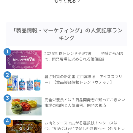
もっと見る
「製品情報・マーケティング」の人気記事ラン
キング
1
2026年 食トレンド予測7選 —— 発酵からAIま
で、開発現場に求められる価値設計
2
暑さ対策の新定番 注目高まる「アイススラリ
ー」【食品製品情報トレンドウォッチ】
3
完全栄養食とは？商品開発者が知っておきたい
市場の動向と人気事例、開発の視点
4
お肉とソースで広がる選択肢！〜タコスは
今、“組み合わせ”で楽しむ料理へ〜【外食トレ