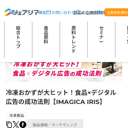
総合トップ
記事一覧
製品情報・マーケティング
冷凍おかずが大ヒ
食品の企画開発をサポート
料金プラン・機能
お問い合わせ
よくある質問
会員登録(無料
総
食
原
セ
合
品
料
ミ
ト
原
ト
ナ
ッ
料
レ
ー
プ
ン
ド
冷凍おかずが大ヒット！食品×デジタル
広告の成功法則【IMAGICA IRIS】
冷凍食品
製品情報・マーケティング