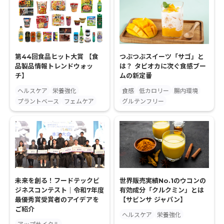
第44回食品ヒット大賞 【食
つぶつぶスイーツ「サゴ」と
品製品情報トレンドウォッ
は？ タピオカに次ぐ食感ブー
チ】
ムの新定番
ヘルスケア
栄養強化
食感
低カロリー
腸内環境
プラントベース
フェムケア
グルテンフリー
未来を創る！フードテックビ
世界販売実績No.1のウコンの
ジネスコンテスト｜令和7年度
有効成分「クルクミン」とは
最優秀賞受賞者のアイデアを
【サビンサ ジャパン】
ご紹介
ヘルスケア
栄養強化