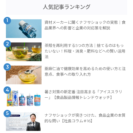
人気記事ランキング
1
資材メーカーに聞くナフサショックの実態｜食
品業界への影響と企業の対応策を解説
2
茶殻を再利用する5つの方法｜捨てるのはもっ
たいない！料理・消臭・肥料などへの賢い活用
法
3
亜麻仁油で健康効果を高めるための使い方と注
意点、食事への取り入れ方
4
暑さ対策の新定番 注目高まる「アイススラリ
ー」【食品製品情報トレンドウォッチ】
5
ナフサショックが突きつけた、食品企業の本質
的な問い【社長コラム＃16】