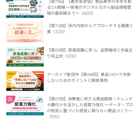
【第71回】【農水省登壇】食品業界の未来を創
るDX戦略 〜現場のデジタル化から製品情報管
理の最前線まで〜（6/25）
【第70回】体の内側からアプローチする健康と
美（3/25）
【第69回】原価高騰に克つ。品質維持と歩留ま
り向上術（1/28）
アーカイブ配信中【第68回】食品OEMで失敗
しないためのポイントと開発事例
【第67回】消費者に刺さる商品開発！トレンド
や裏付けを活かした提案力強化 ～データ・プロ
の知見に基づいた感覚に頼らない商品づくり～
（11/12）