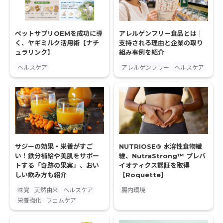
ペットサプリOEMを成功に導
アレルゲンフリー食品とは｜
く、ヤギミルク活用術【ナチ
支持される理由と企業の取り
ュラリンク】
組み事例を紹介
ヘルスケア
アレルゲンフリー
ヘルスケア
サジーの効果・栄養がすご
NUTRIOSE® 水溶性食物繊
い！鉄分補給や美肌をサポー
維、NutraStrong™ プレバ
トする「奇跡の果実」、おい
イオティクス認証を取得
しい飲み方も紹介
【Roquette】
味覚
天然由来
ヘルスケア
腸内環境
栄養強化
フェムケア