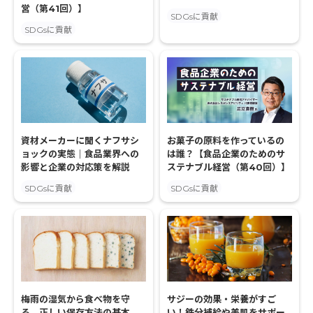
営（第41回）】
SDGsに貢献
SDGsに貢献
資材メーカーに聞くナフサシ
お菓子の原料を作っているの
ョックの実態｜食品業界への
は誰？【食品企業のためのサ
影響と企業の対応策を解説
ステナブル経営（第40回）】
SDGsに貢献
SDGsに貢献
梅雨の湿気から食べ物を守
サジーの効果・栄養がすご
る、正しい保存方法の基本
い！鉄分補給や美肌をサポー