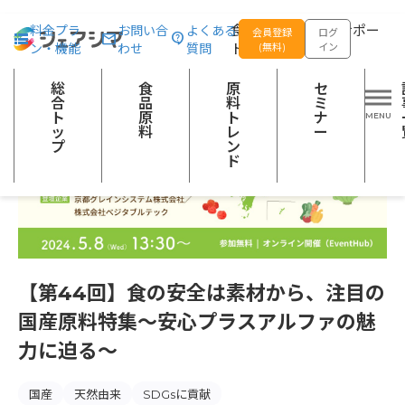
総合トップ
セミナー
【第44回】食の安全は素材から、注目の国産原
食品の企画開発をサポー
料金プラ
お問い合
よくある
会員登録
ログ
ン・機能
わせ
質問
トする
(無料)
イン
総
食
原
セ
合
品
料
ミ
ト
原
ト
ナ
ッ
料
レ
ー
プ
ン
ド
【第44回】食の安全は素材から、注目の
国産原料特集〜安心プラスアルファの魅
力に迫る〜
国産
天然由来
SDGsに貢献