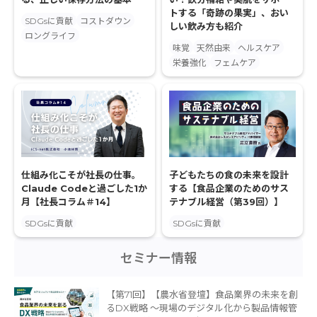
トする「奇跡の果実」、おい
SDGsに貢献
コストダウン
しい飲み方も紹介
ロングライフ
味覚
天然由来
ヘルスケア
栄養強化
フェムケア
仕組み化こそが社長の仕事。
子どもたちの食の未来を設計
Claude Codeと過ごした1か
する【食品企業のためのサス
月【社長コラム＃14】
テナブル経営（第39回）】
SDGsに貢献
SDGsに貢献
セミナー情報
【第71回】【農水省登壇】食品業界の未来を創
るDX戦略 〜現場のデジタル化から製品情報管