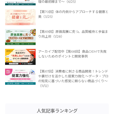
理の最前線まで〜（6/25）
【第70回】体の内側からアプローチする健康と
美（3/25）
【第69回】原価高騰に克つ。品質維持と歩留ま
り向上術（1/28）
アーカイブ配信中【第68回】食品OEMで失敗
しないためのポイントと開発事例
【第67回】消費者に刺さる商品開発！トレンド
や裏付けを活かした提案力強化 ～データ・プロ
の知見に基づいた感覚に頼らない商品づくり～
（11/12）
人気記事ランキング