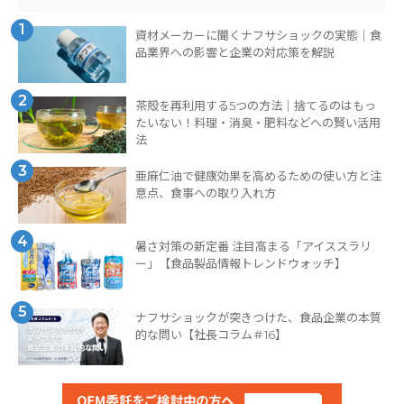
1
資材メーカーに聞くナフサショックの実態｜食
品業界への影響と企業の対応策を解説
2
茶殻を再利用する5つの方法｜捨てるのはもっ
たいない！料理・消臭・肥料などへの賢い活用
法
3
亜麻仁油で健康効果を高めるための使い方と注
意点、食事への取り入れ方
4
暑さ対策の新定番 注目高まる「アイススラリ
ー」【食品製品情報トレンドウォッチ】
5
ナフサショックが突きつけた、食品企業の本質
的な問い【社長コラム＃16】