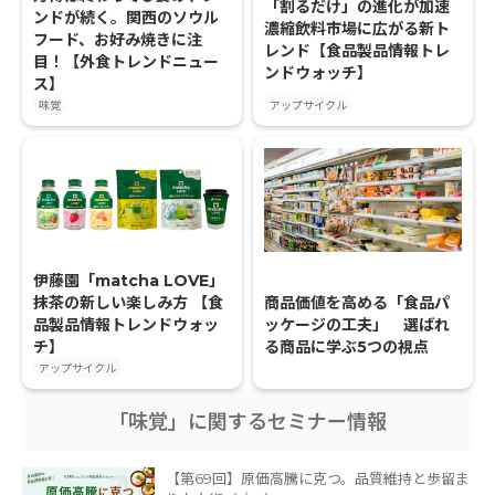
「割るだけ」の進化が加速
ンドが続く。関西のソウル
濃縮飲料市場に広がる新ト
フード、お好み焼きに注
レンド【食品製品情報トレ
目！【外食トレンドニュー
ンドウォッチ】
ス】
味覚
アップサイクル
伊藤園「matcha LOVE」
商品価値を高める「食品パ
抹茶の新しい楽しみ方 【食
ッケージの工夫」 選ばれ
品製品情報トレンドウォッ
る商品に学ぶ5つの視点
チ】
アップサイクル
「味覚」に関するセミナー情報
【第69回】原価高騰に克つ。品質維持と歩留ま