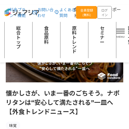
総合トップ
記事一覧
製品情報・マーケティング
懐かしさが、い
食品の企画開発をサポー
料金プラ
お問い合
よくある
会員登録
ログ
ン・機能
わせ
質問
トする
(無料)
イン
総
食
原
セ
合
品
料
ミ
ト
原
ト
ナ
ッ
料
レ
ー
プ
ン
ド
懐かしさが、いま一番のごちそう。ナポ
リタンは“安心して満たされる”一皿へ
【外食トレンドニュース】
味覚