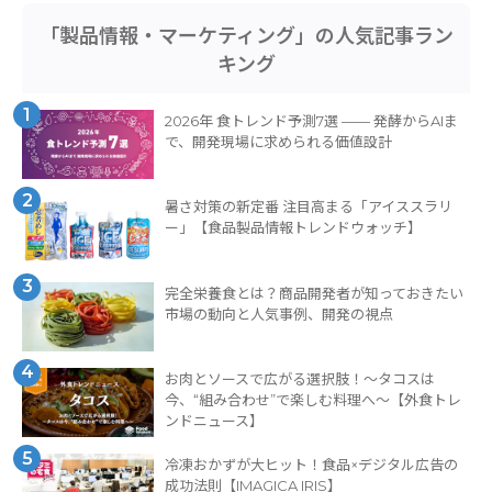
「製品情報・マーケティング」の人気記事ラン
キング
1
2026年 食トレンド予測7選 —— 発酵からAIま
で、開発現場に求められる価値設計
2
暑さ対策の新定番 注目高まる「アイススラリ
ー」【食品製品情報トレンドウォッチ】
3
完全栄養食とは？商品開発者が知っておきたい
市場の動向と人気事例、開発の視点
4
お肉とソースで広がる選択肢！〜タコスは
今、“組み合わせ”で楽しむ料理へ〜【外食トレ
ンドニュース】
5
冷凍おかずが大ヒット！食品×デジタル広告の
成功法則【IMAGICA IRIS】