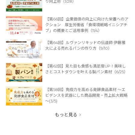
り向上術（1/28）
【第66回】企業価値の向上に向けた栄養へのア
クション 厚生労働省「食環境戦略イニシアチ
ブ」の概要とご活用事例（11/4）
【第64回】ルヴァンリキッドの伝道師 伊藤雅
大による売れるパンの作り方（9/10）
【第62回】見た目も食感も満足度UP！美味し
さとコストダウンを叶える製パン素材（6/25）
【第58回】免疫力を高める発酵食品素材 ～エ
ビデンスを武器にした商品開発・売上拡大戦略
～(3/5)
もっと見る