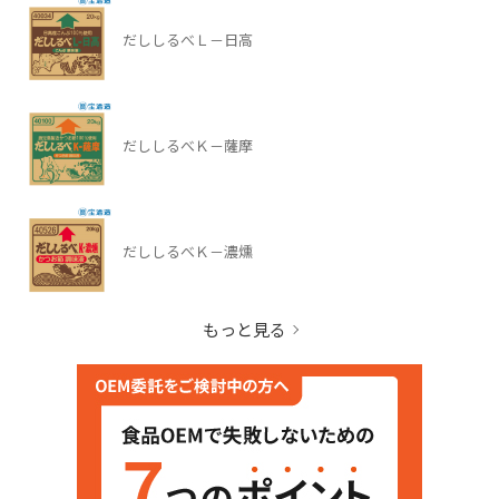
だししるべＬ－日高
だししるべＫ－薩摩
だししるべＫ－濃燻
もっと見る