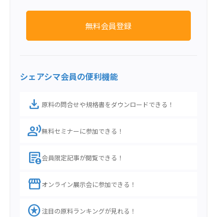
無料会員登録
シェアシマ会員の便利機能
download
原料の問合せや規格書をダウンロードできる！
record_voice_over
無料セミナーに参加できる！
demography
会員限定記事が閲覧できる！
storefront
オンライン展示会に参加できる！
stars
注目の原料ランキングが見れる！