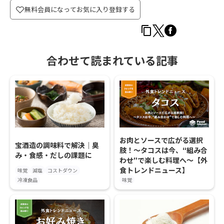
無料会員になってお気に入り登録する
合わせて読まれている記事
お肉とソースで広がる選択
宝酒造の調味料で解決｜臭
肢！〜タコスは今、“組み合
み・食感・だしの課題に
わせ”で楽しむ料理へ〜【外
食トレンドニュース】
味覚
減塩
コストダウン
冷凍食品
味覚