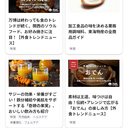
万博は終わっても食のトレ
ンドが続く。関西のソウル
加工食品の味を決める業務
フード、お好み焼きに注
用調味料、東海物産の全商
目！【外食トレンドニュー
品ガイド
ス】
味覚
味覚
サジーの効果・栄養がすご
素材は王道、味つけは自
い！鉄分補給や美肌をサポ
由！伝統×アレンジで広がる
ートする「奇跡の果実」、
「おでん」の楽しみ方【外
おいしい飲み方も紹介
食トレンドニュース】
味覚
天然由来
ヘルスケア
栄養強化
フェムケア
味覚