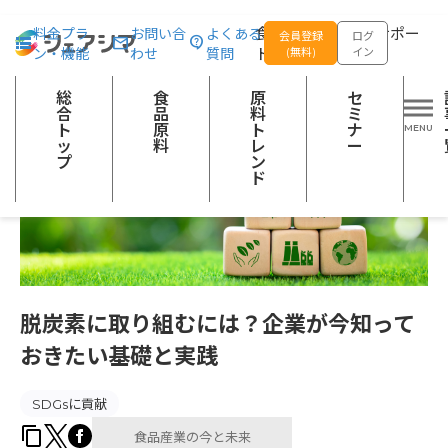
総合トップ
記事一覧
食品産業の今と未来
脱炭素に取り組むには
食品の企画開発をサポー
料金プラ
お問い合
よくある
会員登録
ログ
ン・機能
わせ
質問
トする
(無料)
イン
総
食
原
セ
合
品
料
ミ
ト
原
ト
ナ
ッ
料
レ
ー
プ
ン
ド
脱炭素に取り組むには？企業が今知って
おきたい基礎と実践
SDGsに貢献
食品産業の今と未来