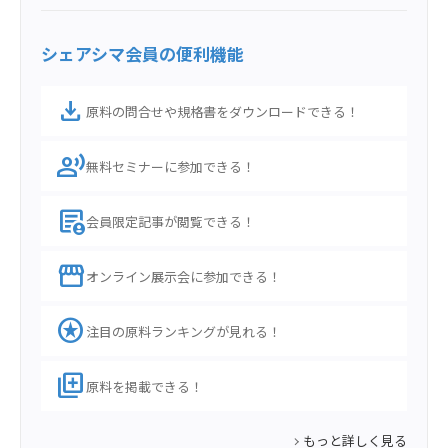
シェアシマ会員の便利機能
download
原料の問合せや規格書をダウンロードできる！
record_voice_over
無料セミナーに参加できる！
demography
会員限定記事が閲覧できる！
storefront
オンライン展示会に参加できる！
stars
注目の原料ランキングが見れる！
library_add
原料を掲載できる！
もっと詳しく見る