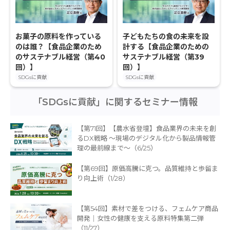
お菓子の原料を作っている
子どもたちの食の未来を設
のは誰？【食品企業のため
計する【食品企業のための
のサステナブル経営（第40
サステナブル経営（第39
回）】
回）】
SDGsに貢献
SDGsに貢献
「SDGsに貢献」に関するセミナー情報
【第71回】【農水省登壇】食品業界の未来を創
るDX戦略 〜現場のデジタル化から製品情報管
理の最前線まで〜（6/25）
【第69回】原価高騰に克つ。品質維持と歩留ま
り向上術（1/28）
【第54回】素材で差をつける、フェムケア商品
開発｜女性の健康を支える原料特集第二弾
（11/27）