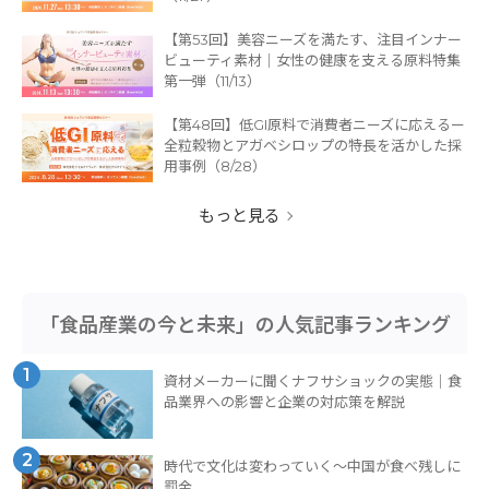
【第53回】美容ニーズを満たす、注目インナー
ビューティ素材｜女性の健康を支える原料特集
第一弾（11/13）
【第48回】低GI原料で消費者ニーズに応えるー
全粒穀物とアガベシロップの特長を活かした採
用事例（8/28）
もっと見る
「食品産業の今と未来」の人気記事ランキング
1
資材メーカーに聞くナフサショックの実態｜食
品業界への影響と企業の対応策を解説
2
時代で文化は変わっていく～中国が食べ残しに
罰金