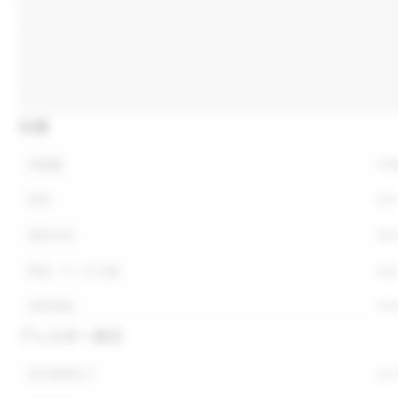
仕様
内容量
内
形状
形
保存方法
保
荷姿・ケース入数
荷
参考価格
参
アレルギー表示
表示義務あり
表