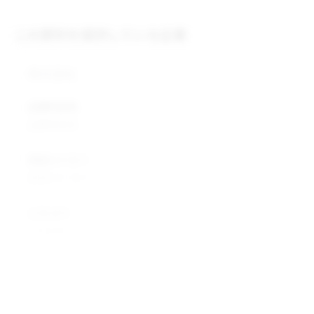
この原料を提供している企業
株式会社
企業所在地
企業所在地
業種カテゴリ
業種カテゴリ
企業説明
企業説明