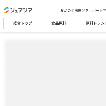
総合トップ
食品原料
スーパービネガー20 20Lパック
食品の企画開発をサポート
調味料及びスープ
品質改良素材（食品扱い）
総合トップ
食品原料
原料トレン