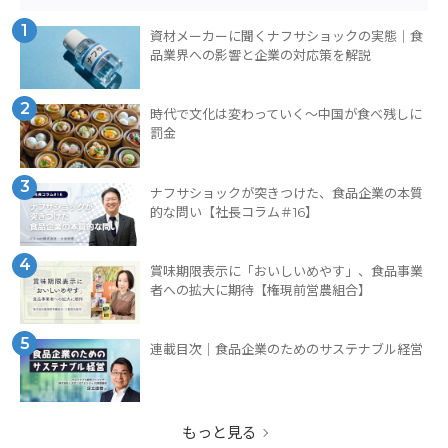
1
資材メーカーに聞くナフサショックの実態｜食
品業界への影響と企業の対応策を解説
2
時代で文化は変わっていく～中国が食べ残しに
罰金
3
ナフサショックが突きつけた、食品企業の本質
的な問い【社長コラム＃16】
4
賞味期限表示に「おいしいめやす」、食品事業
者への拡大に期待【権現前営農組合】
5
連載目次｜食品企業のためのサステナブル経営
もっと見る