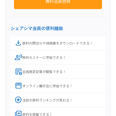
無料会員登録
シェアシマ会員の便利機能
download
原料の問合せや規格書をダウンロードできる！
record_voice_over
無料セミナーに参加できる！
demography
会員限定記事が閲覧できる！
storefront
オンライン展示会に参加できる！
stars
注目の原料ランキングが見れる！
library_add
原料を掲載できる！