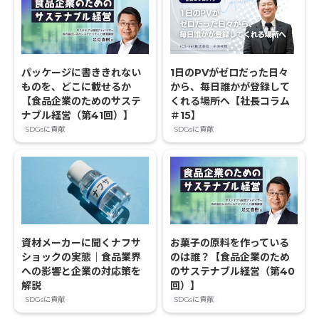
パッケージに書ききれない
1日のPVがゼロだった日々
ものを、どこに載せるか
から、毎日誰かが登録して
【食品企業のためのサステ
くれる場所へ【社長コラム
ナブル経営（第41回）】
＃15】
SDGsに貢献
SDGsに貢献
資材メーカーに聞くナフサ
お菓子の原料を作っている
ショックの実態｜食品業界
のは誰？【食品企業のため
への影響と企業の対応策を
のサステナブル経営（第40
解説
回）】
SDGsに貢献
SDGsに貢献