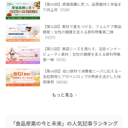
【第69回】原価高騰に克つ。品質維持と歩留ま
り向上術（1/28）
【第54回】素材で差をつける、フェムケア商品
開発｜女性の健康を支える原料特集第二弾
（11/27）
【第53回】美容ニーズを満たす、注目インナー
ビューティ素材｜女性の健康を支える原料特集
第一弾（11/13）
【第48回】低GI原料で消費者ニーズに応えるー
全粒穀物とアガベシロップの特長を活かした採
用事例（8/28）
もっと見る
「食品産業の今と未来」の人気記事ランキング