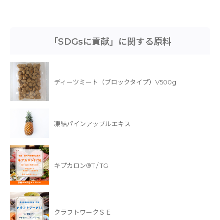
「SDGsに貢献」に関する原料
ディーツミート（ブロックタイプ）V500g
凍結パインアップルエキス
キプカロン®T / TG
クラフトワークＳＥ