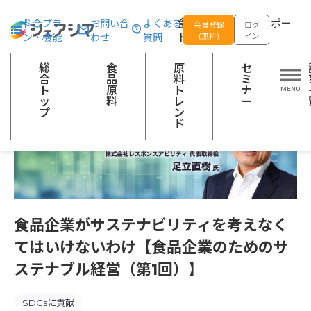
総合トップ
記事一覧
食品産業の今と未来
食品企業がサステナビ
食品の企画開発をサポー
料金プラ
お問い合
よくある
会員登録
ログ
ン・機能
わせ
質問
トする
(無料)
イン
総
食
原
セ
合
品
料
ミ
ト
原
ト
ナ
ッ
料
レ
ー
プ
ン
ド
食品企業がサステナビリティを考えなく
てはいけないわけ【食品企業のためのサ
ステナブル経営（第1回）】
SDGsに貢献