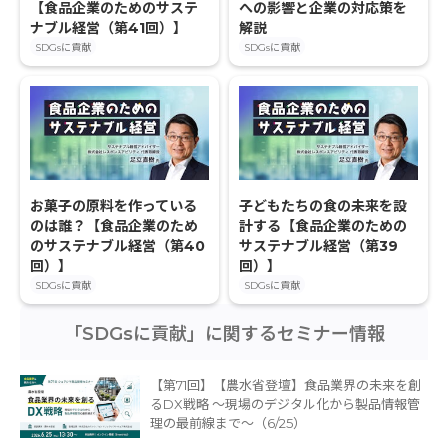
【食品企業のためのサステ
への影響と企業の対応策を
ナブル経営（第41回）】
解説
SDGsに貢献
SDGsに貢献
お菓子の原料を作っている
子どもたちの食の未来を設
のは誰？【食品企業のため
計する【食品企業のための
のサステナブル経営（第40
サステナブル経営（第39
回）】
回）】
SDGsに貢献
SDGsに貢献
「SDGsに貢献」に関するセミナー情報
【第71回】【農水省登壇】食品業界の未来を創
るDX戦略 〜現場のデジタル化から製品情報管
理の最前線まで〜（6/25）