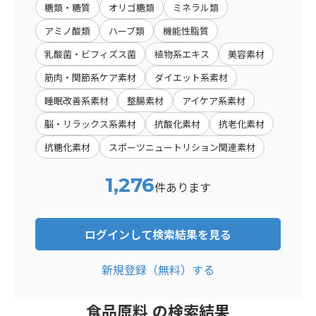
糖類・糖質
オリゴ糖類
ミネラル類
アミノ酸類
ハーブ類
機能性脂質
乳酸菌・ビフィズス菌
植物系エキス
美容素材
筋肉・関節系ケア素材
ダイエット系素材
睡眠改善系素材
整腸素材
アイケア系素材
脳・リラックス系素材
抗酸化素材
抗老化素材
抗糖化素材
スポーツニュートリション関連素材
1,276
件あります
ログインして検索結果を見る
新規登録（無料）する
食品原料 の検索結果