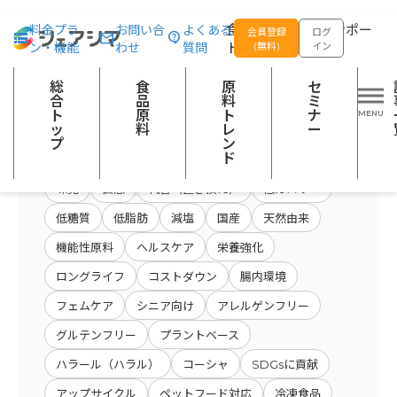
総合トップ
食品原料
全て
食品の企画開発をサポー
料金プラ
お問い合
よくある
会員登録
ログ
ン・機能
わせ
質問
トする
(無料)
イン
原料・キーワード
原料・絞り込み検
総
食
原
セ
会社名から検索
検索
索
合
品
料
ミ
ト
原
ト
ナ
ッ
料
レ
ー
プ
ン
開発テーマ
ド
味覚
食感
代替（置き換え）
低カロリー
低糖質
低脂肪
減塩
国産
天然由来
機能性原料
ヘルスケア
栄養強化
ロングライフ
コストダウン
腸内環境
フェムケア
シニア向け
アレルゲンフリー
グルテンフリー
プラントベース
ハラール（ハラル）
コーシャ
SDGsに貢献
アップサイクル
ペットフード対応
冷凍食品