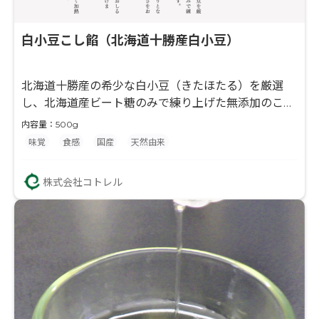
白小豆こし餡（北海道十勝産白小豆）
北海道十勝産の希少な白小豆（きたほたる）を厳選
し、北海道産ビート糖のみで練り上げた無添加のこし
餡です。 例年、明治神宮新嘗祭へ奉納される白小豆を
内容量：500g
使用しており、上品な香りと滑らかな口どけ、自然な
味覚
食感
国産
天然由来
甘さが特長です。 風味が穏やかで他素材と馴染みやす
く、白餡バター・白餡カスタード、さくらや柚子のフ
株式会社コトレル
レーバー餡、果実を合わせたフルーツ餡など、和洋パ
ン菓子に幅広くご活用いただけます。 硬めに仕上げた
い場合は、軽く加熱して水分を調整してください。 ※
本品は法人様向けの業務用商材であり、一般小売は行
っておりません。