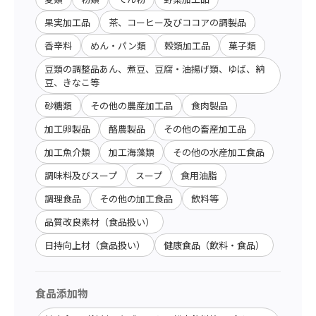
果実加工品
茶、コーヒー及びココアの調製品
香辛料
めん・パン類
穀類加工品
菓子類
豆類の調整品あん、煮豆、豆腐・油揚げ類、ゆば、納
豆、きなこ等
砂糖類
その他の農産加工品
食肉製品
加工卵製品
酪農製品
その他の畜産加工品
加工魚介類
加工海藻類
その他の水産加工食品
調味料及びスープ
スープ
食用油脂
調理食品
その他の加工食品
飲料等
品質改良素材（食品扱い）
日持向上材（食品扱い）
健康食品（飲料・食品）
食品添加物