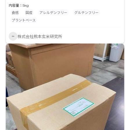
場には特定原材料等計28品目の持ち込みがなく安心
内容量：5kg
してお使いいただけます。工場はFSSC22000、
食感
国産
アレルゲンフリー
グルテンフリー
GFCO（グルテンフリー）取得しています。 特許取得
プラントベース
製造により低温、短時間でペースト加工しているため
酸化や劣化が限りなく抑えられ、デンプンの損傷によ
株式会社熊本玄米研究所
る製パン時の吸水や玄米特有の糠臭さが抑えられてい
ます。 本品は冷凍龍品です。ご使用前に解凍してお使
いください。 小麦粉や米粉の置き換えとしてグルテン
フリー、アレルゲンフリー、プラントベースなどの食
品開発にご活用ください！