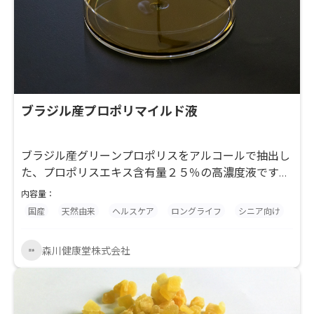
ブラジル産プロポリマイルド液
ブラジル産グリーンプロポリスをアルコールで抽出し
た、プロポリスエキス含有量２５％の高濃度液です。
アルコールで抽出した液体は、水などに落とすとコッ
内容量：
プの回りにヤニ質（ミツロウ）が付着しますが、大豆
国産
天然由来
ヘルスケア
ロングライフ
シニア向け
レシチンを添加する事によりミツロウを分散させ、コ
ップへの付着を防止した使いやすい液体製剤です。
森川健康堂株式会社