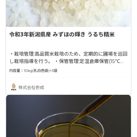
令和3年新潟県産 みずほの輝き うるち精米
・栽培管理:高品質米栽培のため、定期的に圃場を巡回
し栽培指導を行う。 ・保管管理:定温倉庫保管(15℃以
下)により、鮮度の低下を抑える事が可能です。 ・品
内容量：10kg(乳白色袋)×3袋
質管理:お米マイスター等、資格を持った技術者が日々
の管理を行います。 ・精米管理:米の特徴を熟知した
株式会社壱成
技術者が、日々の気温や湿度に合わせた作業を行いま
す。 ・衛生管理:「HACCP」を導入し、徹底した衛生
管理を行います。(JRRA-SE-059)