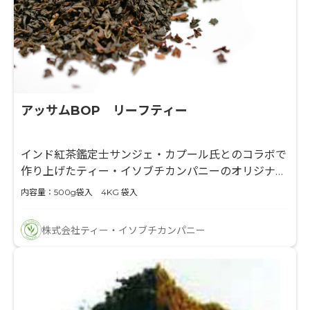
アッサムBOP リーフティー
インド紅茶鑑定士サンジェ・カプール氏とのコラボで
作り上げたティー・イソブチカンパニーのオリジナ
ル・スタンダード商品です
内容量：500g袋入 4KG 袋入
株式会社ティー・イソブチカンパニー