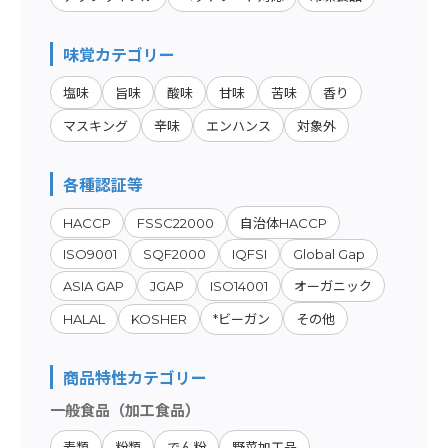
味覚カテゴリー
塩味
旨味
酸味
甘味
苦味
香り
マスキング
辛味
エンハンス
対象外
各種認証等
HACCP
FSSC22000
自治体HACCP
ISO9001
SQF2000
IQFSI
Global Gap
ASIA GAP
JGAP
ISO14001
オーガニック
HALAL
KOSHER
*ビーガン
その他
商品特性カテゴリー
一般食品（加工食品）
麦類
粉類
でん粉
野菜加工品