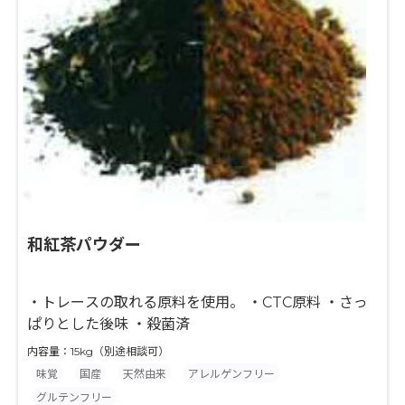
和紅茶パウダー
・トレースの取れる原料を使用。 ・CTC原料 ・さっ
ぱりとした後味 ・殺菌済
内容量：15kg（別途相談可）
味覚
国産
天然由来
アレルゲンフリー
グルテンフリー