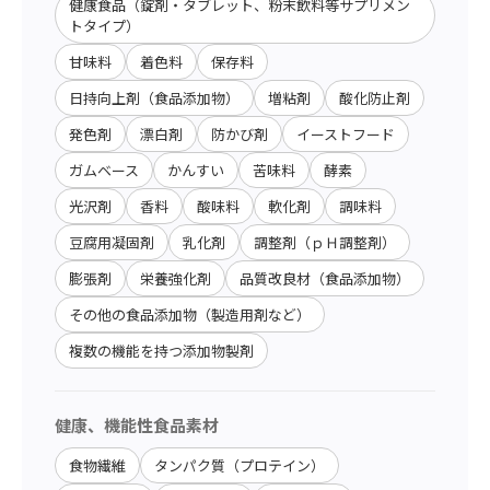
健康食品（錠剤・タブレット、粉末飲料等サプリメン
トタイプ）
甘味料
着色料
保存料
日持向上剤（食品添加物）
増粘剤
酸化防止剤
発色剤
漂白剤
防かび剤
イーストフード
ガムベース
かんすい
苦味料
酵素
光沢剤
香料
酸味料
軟化剤
調味料
豆腐用凝固剤
乳化剤
調整剤（ｐＨ調整剤）
膨張剤
栄養強化剤
品質改良材（食品添加物）
その他の食品添加物（製造用剤など）
複数の機能を持つ添加物製剤
健康、機能性食品素材
食物繊維
タンパク質（プロテイン）