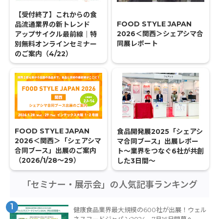
【受付終了】これからの食
FOOD STYLE JAPAN
品流通業界の新トレンド
2026＜関西＞シェアシマ合
アップサイクル最前線｜特
同展レポート
別無料オンラインセミナー
のご案内（4/22）
FOOD STYLE JAPAN
食品開発展2025「シェアシ
2026＜関西＞「シェアシマ
マ合同ブース」出展レポー
合同ブース」出展のご案内
ト〜業界をつなぐ6社が共創
（2026/1/28〜29）
した3日間〜
「セミナー・展示会」の人気記事ランキング
1
健康食品業界最大規模の600社が出展！ウェル
ネスフードジャパン2024、7月16日開幕へ