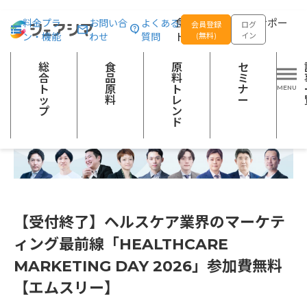
総合トップ
記事一覧
セミナー・展示会
【受付終了】ヘルスケア業界
食品の企画開発をサポー
料金プラ
お問い合
よくある
会員登録
ログ
ン・機能
わせ
質問
トする
(無料)
イン
総
食
原
セ
合
品
料
ミ
ト
原
ト
ナ
ッ
料
レ
ー
プ
ン
ド
【受付終了】ヘルスケア業界のマーケテ
ィング最前線「HEALTHCARE
MARKETING DAY 2026」参加費無料
【エムスリー】