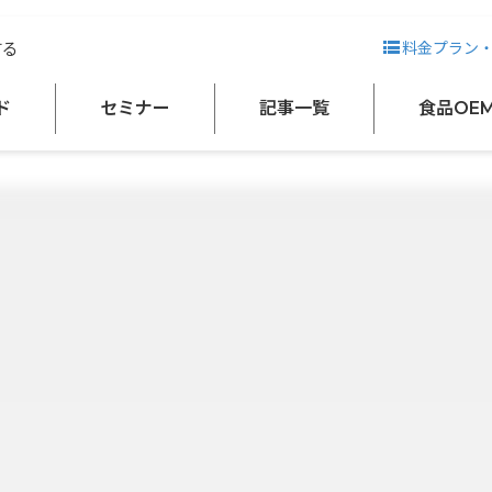
する
料金プラン
加工魚介類
その他の水産加工食品
スープ
健康食品（飲料・食品）
ド
セミナー
記事一覧
食品OE