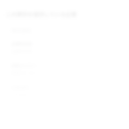
この原料を提供している企業
株式会社
企業所在地
企業所在地
業種カテゴリ
業種カテゴリ
企業説明
企業説明