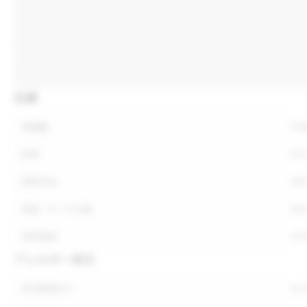
仕様
内容量
内
形状
形
保存方法
保
荷姿・ケース入数
荷
参考価格
参
アレルギー表示
表示義務あり
表