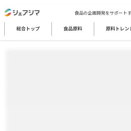
総合トップ
食品原料
分離大豆たんぱく GS5100
食品の企画開発をサポート
粉類
めん・パン類
穀類加工品
食肉製品
その他の畜産加工品
総合トップ
食品原料
原料トレン