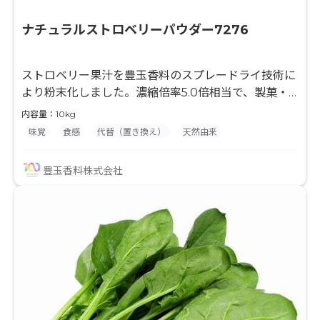
ナチュラルストロベリーパウダー7276
ストロベリー果汁を豊玉香料のスプレードライ技術に
より粉末化しました。濃縮倍率5.0倍相当で、製菓・
製パン・粉末飲料等の風味付けに最適な原料です。果
内容量：10kg
汁とデキストリンのみを使用して粉末化していますの
味覚
食感
代替（置き換え）
天然由来
で、最終製品の味付けやバリエーションが広がり、
様々な用途でご使用頂けます。 水分との相性が良くな
豊玉香料株式会社
い製品に対して、果汁入りを謳う事ができます。