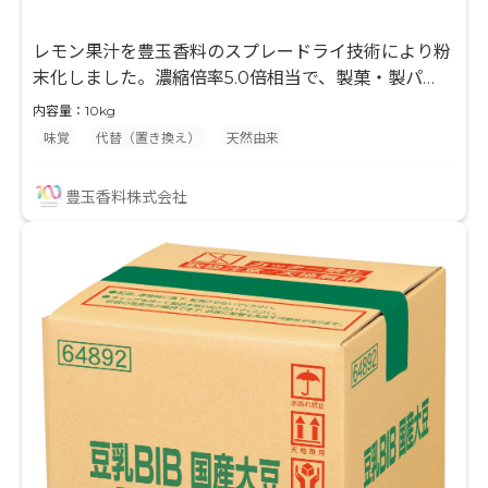
レモン果汁を豊玉香料のスプレードライ技術により粉
末化しました。濃縮倍率5.0倍相当で、製菓・製パ
ン・粉末飲料等の風味付けに最適な原料です。果汁と
内容量：10kg
デキストリンのみを使用して粉末化していますので、
味覚
代替（置き換え）
天然由来
最終製品の味付けやバリエーションが広がり、様々な
用途でご使用頂けます。 水分との相性が良くない製品
豊玉香料株式会社
に対して、果汁入りを謳う事ができます。 レモン果汁
由来の自然な酸味を付与する事ができます。