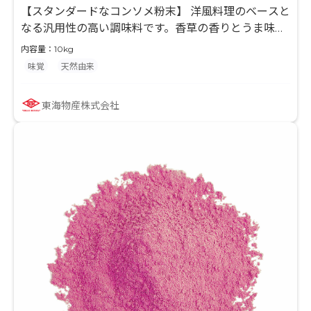
【スタンダードなコンソメ粉末】 洋風料理のベースと
なる汎用性の高い調味料です。香草の香りとうま味が
強く、洋風タイプの様々な食品にも使用できます。冷
内容量：10kg
凍食品にもオススメです。
味覚
天然由来
東海物産株式会社