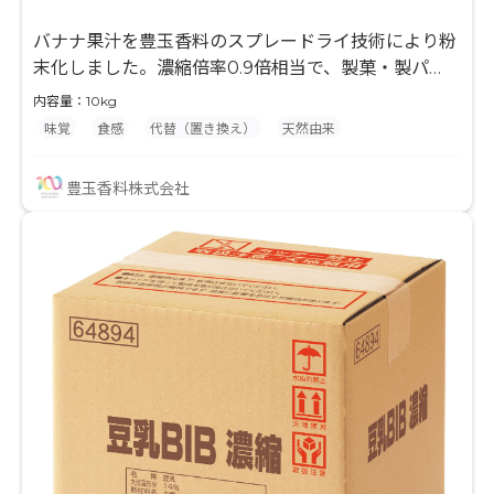
バナナ果汁を豊玉香料のスプレードライ技術により粉
末化しました。濃縮倍率0.9倍相当で、製菓・製パ
ン・粉末飲料等の風味付けに最適な原料です。果汁と
内容量：10kg
デキストリンのみを使用して粉末化していますので、
味覚
食感
代替（置き換え）
天然由来
最終製品の味付けやバリエーションが広がり、様々な
用途でご使用頂けます。 水分との相性が良くない製品
豊玉香料株式会社
に対して、果汁入りを謳う事ができます。