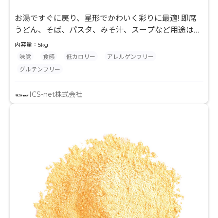
お湯ですぐに戻り、星形でかわいく彩りに最適! 即席
うどん、そば、パスタ、みそ汁、スープなど用途は多
様です。お湯の戻りも早く、加工食品の具材に最適で
内容量：5kg
す。
味覚
食感
低カロリー
アレルゲンフリー
グルテンフリー
ICS-net株式会社