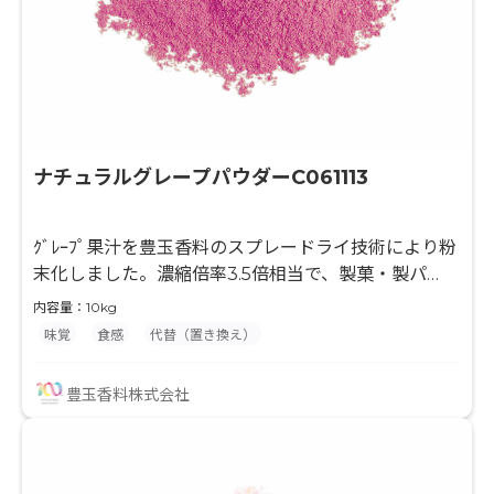
ナチュラルグレープパウダーC061113
ｸﾞﾚｰﾌﾟ果汁を豊玉香料のスプレードライ技術により粉
末化しました。濃縮倍率3.5倍相当で、製菓・製パ
ン・粉末飲料等の風味付けに最適な原料です。果汁と
内容量：10kg
デキストリンのみを使用して粉末化していますので、
味覚
食感
代替（置き換え）
最終製品の味付けやバリエーションが広がり、様々な
用途でご使用頂けます。 水分との相性が良くない製品
豊玉香料株式会社
に対して、果汁入りを謳う事ができます。