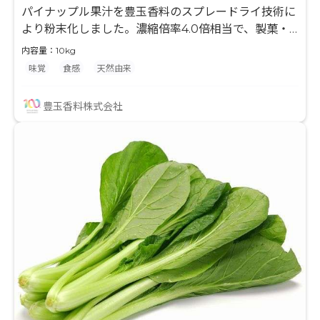
パイナップル果汁を豊玉香料のスプレードライ技術に
より粉末化しました。濃縮倍率4.0倍相当で、製菓・
製パン・粉末飲料等の風味付けに最適な原料です。果
内容量：10kg
汁とデキストリンのみを使用して粉末化していますの
味覚
食感
天然由来
で、最終製品の味付けやバリエーションが広がり、
様々な用途でご使用頂けます。 水分との相性が良くな
豊玉香料株式会社
い製品に対して、果汁入りを謳う事ができます。