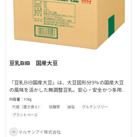
豆乳BIB 国産大豆
「豆乳BIB国産大豆」は、大豆固形分9％の国産大豆
の風味を活かした無調整豆乳。安心・安全かつ多用途
に活用いただけます。
内容量：10㎏
代替（置き換え）
低糖質
減塩
グルテンフリー
プラントベース
マルサンアイ株式会社