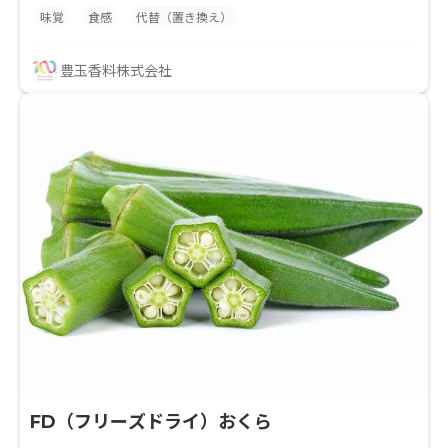
とデキストリンのみを使用して粉末化していますの
味覚
食感
代替（置き換え）
で、最終製品の味付けやバリエーションが広がり、
様々な用途でご使用頂けます。 水分との相性が良くな
豊玉香料株式会社
い製品に対して、果汁入りを謳う事ができます。
FD（フリーズドライ）おくら