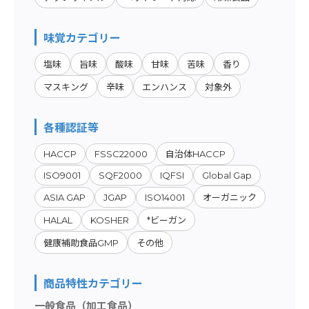
味覚カテゴリー
塩味
旨味
酸味
甘味
苦味
香り
マスキング
辛味
エンハンス
対象外
各種認証等
HACCP
FSSC22000
自治体HACCP
ISO9001
SQF2000
IQFSI
Global Gap
ASIA GAP
JGAP
ISO14001
オーガニック
HALAL
KOSHER
*ビーガン
健康補助食品GMP
その他
商品特性カテゴリー
一般食品（加工食品）