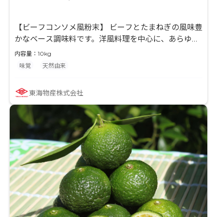
【ビーフコンソメ風粉末】 ビーフとたまねぎの風味豊
かなベース調味料です。洋風料理を中心に、あらゆる
食品のベースとして利用できます。冷凍食品にもオス
内容量：10kg
スメです。
味覚
天然由来
東海物産株式会社