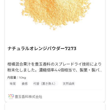
ナチュラルオレンジパウダー7273
柑橘混合果汁を豊玉香料のスプレードライ技術により
粉末化しました。濃縮倍率4.4倍相当で、製菓・製パ
ン・粉末飲料等の風味付けに最適な原料です。果汁と
内容量：10kg
デキストリンのみを使用して粉末化していますので、
味覚
食感
代替（置き換え）
天然由来
最終製品の味付けやバリエーションが広がり、様々な
用途でご使用頂けます。 水分との相性が良くない製品
豊玉香料株式会社
に対して、果汁入りを謳う事ができます。