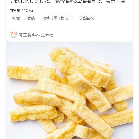
り粉末化しました。濃縮倍率3.2倍相当で、製菓・製
パン・粉末飲料等の風味付けに最適な原料です。果汁
内容量：10kg
とデキストリンのみを使用して粉末化していますの
味覚
食感
代替（置き換え）
天然由来
で、最終製品の味付けやバリエーションが広がり、
様々な用途でご使用頂けます。 水分との相性が良くな
豊玉香料株式会社
い製品に対して、果汁入りを謳う事ができます。