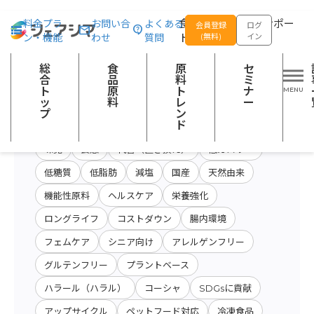
総合トップ
食品原料
商品特性カテゴリー：スープ
食品の企画開発をサポー
料金プラ
お問い合
よくある
会員登録
ログ
ン・機能
わせ
質問
トする
(無料)
イン
原料・キーワード
原料・絞り込み検
総
食
原
セ
会社名から検索
検索
索
合
品
料
ミ
ト
原
ト
ナ
ッ
料
レ
ー
プ
ン
開発テーマ
ド
味覚
食感
代替（置き換え）
低カロリー
低糖質
低脂肪
減塩
国産
天然由来
機能性原料
ヘルスケア
栄養強化
ロングライフ
コストダウン
腸内環境
フェムケア
シニア向け
アレルゲンフリー
グルテンフリー
プラントベース
ハラール（ハラル）
コーシャ
SDGsに貢献
アップサイクル
ペットフード対応
冷凍食品