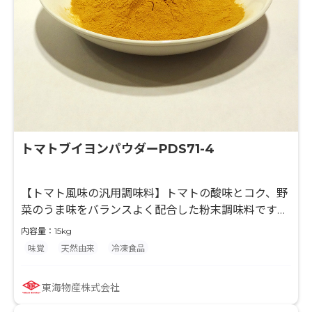
トマトブイヨンパウダーPDS71-4
【トマト風味の汎用調味料】トマトの酸味とコク、野
菜のうま味をバランスよく配合した粉末調味料です。
トマトソースに添加した場合、味全体をベースアップ
内容量：15kg
します。トマトソース以外でも、爽やかな酸味でスッ
味覚
天然由来
冷凍食品
キリとした味わいへと味を調えます。減塩した際の物
足りなさをうま味で補強する効果もあります。
東海物産株式会社