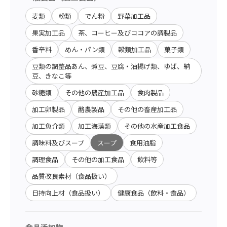
麦類
粉類
でん粉
野菜加工品
果実加工品
茶、コーヒー及びココアの調製品
香辛料
めん・パン類
穀類加工品
菓子類
豆類の調整品あん、煮豆、豆腐・油揚げ類、ゆば、納
豆、きなこ等
砂糖類
その他の農産加工品
食肉製品
加工卵製品
酪農製品
その他の畜産加工品
加工魚介類
加工海藻類
その他の水産加工食品
調味料及びスープ
スープ
食用油脂
調理食品
その他の加工食品
飲料等
品質改良素材（食品扱い）
日持向上材（食品扱い）
健康食品（飲料・食品）