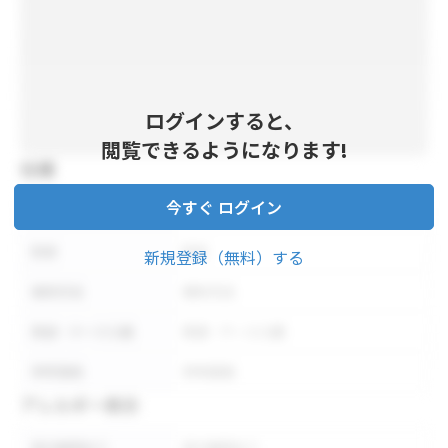
ログインすると、
閲覧できるようになります!
仕様
今すぐ ログイン
内容量
内容量
形状
形状
新規登録（無料）する
保存方法
保存方法
荷姿・ケース入数
荷姿・ケース入数
参考価格
参考価格
アレルギー表示