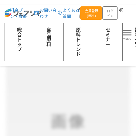
総合トップ
食品原料
FD（フリーズドライ）おくら
食品の企画開発をサポー
料金プラ
お問い合
よくある
会員登録
ログ
ン・機能
わせ
質問
トする
(無料)
イン
野菜加工品
めん・パン類
調味料及びスープ
スープ
調理食品
その他の加工食品
総
食
原
セ
合
品
料
ミ
ト
原
ト
ナ
ッ
料
レ
ー
プ
ン
ド