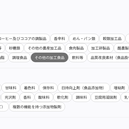
コーヒー及びココアの調製品
香辛料
めん・パン類
穀類加工品
等
砂糖類
その他の農産加工品
食肉製品
加工卵製品
酪農製
油脂
調理食品
その他の加工食品
飲料等
品質改良素材（食品扱
甘味料
着色料
保存料
日持向上剤（食品添加物）
増粘剤
光沢剤
香料
酸味料
軟化剤
調味料
豆腐用凝固剤
乳
ど）
複数の機能を持つ添加物製剤