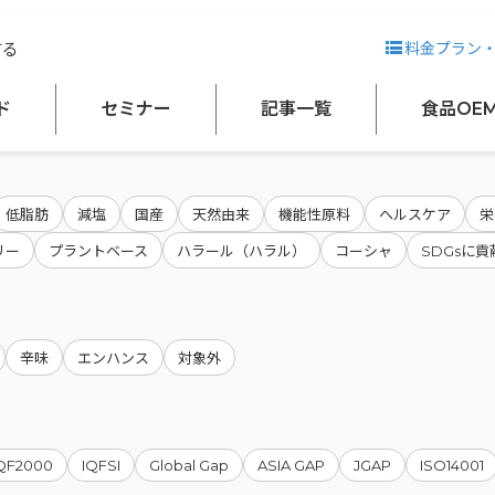
する
料金プラン
会社名から検索
ド
セミナー
記事一覧
食品OE
低脂肪
減塩
国産
天然由来
機能性原料
ヘルスケア
栄
リー
プラントベース
ハラール（ハラル）
コーシャ
SDGsに貢
辛味
エンハンス
対象外
QF2000
IQFSI
Global Gap
ASIA GAP
JGAP
ISO14001