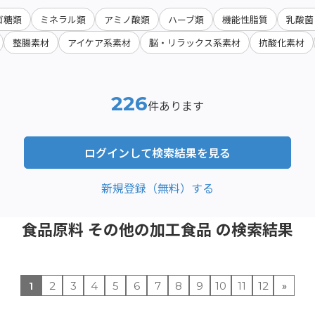
ゴ糖類
ミネラル類
アミノ酸類
ハーブ類
機能性脂質
乳酸菌
整腸素材
アイケア系素材
脳・リラックス系素材
抗酸化素材
226
件あります
ログインして検索結果を見る
新規登録（無料）する
食品原料 その他の加工食品 の検索結果
1
2
3
4
5
6
7
8
9
10
11
12
»