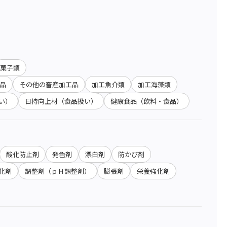
菓子類
品
その他の畜産加工品
加工魚介類
加工海藻類
い）
日持向上材（食品扱い）
健康食品（飲料・食品）
酸化防止剤
発色剤
漂白剤
防かび剤
化剤
調整剤（ｐＨ調整剤）
膨張剤
栄養強化剤