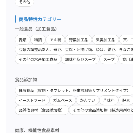
その他
商品特性カテゴリー
一般食品（加工食品）
麦類
粉類
でん粉
野菜加工品
果実加工品
茶、
豆類の調整品あん、煮豆、豆腐・油揚げ類、ゆば、納豆、きなこ
その他の水産加工食品
調味料及びスープ
スープ
食用
食品添加物
健康食品（錠剤・タブレット、粉末飲料等サプリメントタイプ）
イーストフード
ガムベース
かんすい
苦味料
酵素
品質改良材（食品添加物）
その他の食品添加物（製造用剤な
健康、機能性食品素材