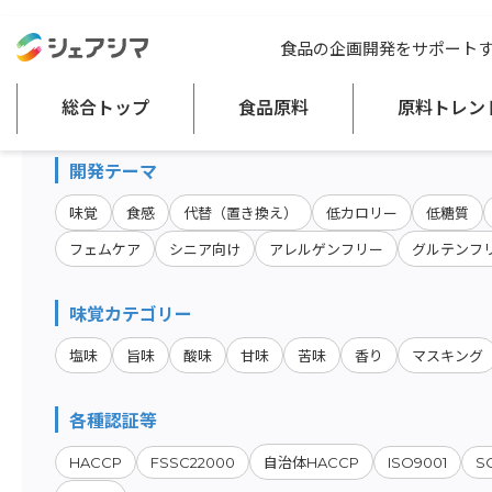
総合トップ
食品原料
商品特性カテゴリー：その他の加工食品
食品の企画開発をサポート
原料・キーワード検索
総合トップ
食品原料
原料トレン
開発テーマ
味覚
食感
代替（置き換え）
低カロリー
低糖質
フェムケア
シニア向け
アレルゲンフリー
グルテンフ
味覚カテゴリー
塩味
旨味
酸味
甘味
苦味
香り
マスキング
各種認証等
HACCP
FSSC22000
ISO9001
S
自治体HACCP