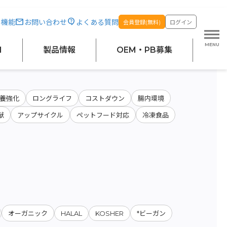
・機能
お問い合わせ
よくある質問
会員登録(無料)
ログイン
原料・絞り込み検索
M
製品情報
OEM・PB募集
養強化
ロングライフ
コストダウン
腸内環境
献
アップサイクル
ペットフード対応
冷凍食品
HALAL
KOSHER
オーガニック
*ビーガン