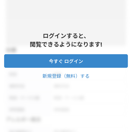
ログインすると、
閲覧できるようになります!
仕様
今すぐ ログイン
内容量
内容量
形状
形状
新規登録（無料）する
保存方法
保存方法
荷姿・ケース入数
荷姿・ケース入数
参考価格
参考価格
アレルギー表示