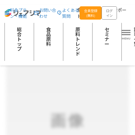
総合トップ
食品原料
紅芋パウダー
食品の企画開発をサポー
料金プラ
お問い合
よくある
会員登録
ログ
ン・機能
わせ
質問
トする
(無料)
イン
麦類
粉類
野菜加工品
めん・パン類
穀類加工品
菓子類
スープ
総
食
原
セ
合
品
料
ミ
ト
原
ト
ナ
ッ
料
レ
ー
プ
ン
ド