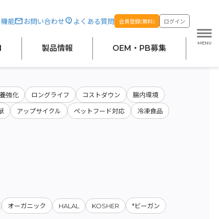
・機能
お問い合わせ
よくある質問
会員登録(無料)
ログイン
原料・絞り込み検索
M
製品情報
OEM・PB募集
養強化
ロングライフ
コストダウン
腸内環境
献
アップサイクル
ペットフード対応
冷凍食品
HALAL
KOSHER
オーガニック
*ビーガン