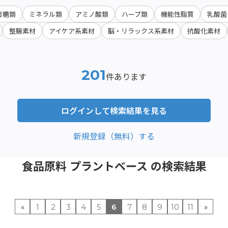
ゴ糖類
ミネラル類
アミノ酸類
ハーブ類
機能性脂質
乳酸菌
整腸素材
アイケア系素材
脳・リラックス系素材
抗酸化素材
201
件あります
ログインして検索結果を見る
新規登録（無料）する
食品原料 プラントベース の検索結果
«
1
2
3
4
5
6
7
8
9
10
11
»