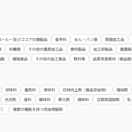
コーヒー及びココアの調製品
香辛料
めん・パン類
穀類加工品
等
砂糖類
その他の農産加工品
食肉製品
加工卵製品
酪農製
油脂
調理食品
その他の加工食品
飲料等
品質改良素材（食品扱
甘味料
着色料
保存料
日持向上剤（食品添加物）
増粘剤
光沢剤
香料
酸味料
軟化剤
調味料
豆腐用凝固剤
乳
ど）
複数の機能を持つ添加物製剤