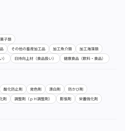
菓子類
品
その他の畜産加工品
加工魚介類
加工海藻類
い）
日持向上材（食品扱い）
健康食品（飲料・食品）
酸化防止剤
発色剤
漂白剤
防かび剤
化剤
調整剤（ｐＨ調整剤）
膨張剤
栄養強化剤