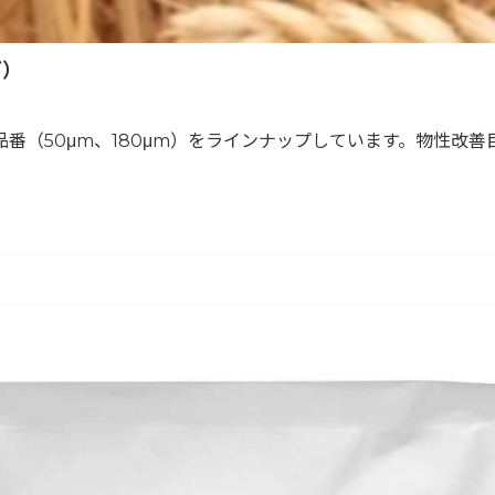
ズ）
番（50μm、180μm）をラインナップしています。物性改