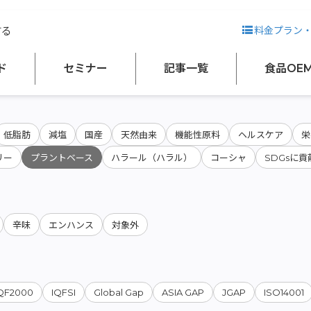
する
料金プラン
会社名から検索
ド
セミナー
記事一覧
食品OE
低脂肪
減塩
国産
天然由来
機能性原料
ヘルスケア
栄
リー
プラントベース
ハラール（ハラル）
コーシャ
SDGsに貢
辛味
エンハンス
対象外
QF2000
IQFSI
Global Gap
ASIA GAP
JGAP
ISO14001