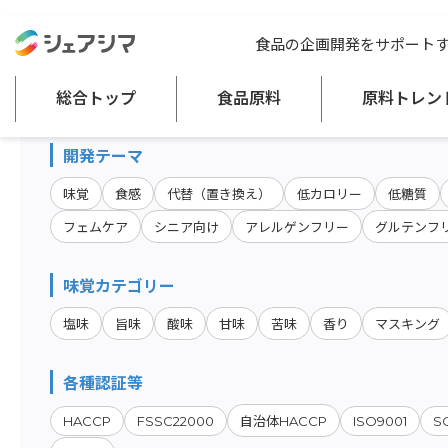
総合トップ
食品原料
開発テーマ：プラントベース
食品の企画開発をサポート
原料・キーワード検索
総合トップ
食品原料
原料トレン
開発テーマ
味覚
食感
代替（置き換え）
低カロリー
低糖質
フェムケア
シニア向け
アレルゲンフリー
グルテンフ
味覚カテゴリー
塩味
旨味
酸味
甘味
苦味
香り
マスキング
各種認証等
HACCP
FSSC22000
ISO9001
S
自治体HACCP