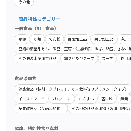
その他
商品特性カテゴリー
一般食品（加工食品）
麦類
粉類
でん粉
野菜加工品
果実加工品
茶、
豆類の調整品あん、煮豆、豆腐・油揚げ類、ゆば、納豆、きなこ
その他の水産加工食品
調味料及びスープ
スープ
食用
食品添加物
健康食品（錠剤・タブレット、粉末飲料等サプリメントタイプ）
イーストフード
ガムベース
かんすい
苦味料
酵素
品質改良材（食品添加物）
その他の食品添加物（製造用剤な
健康、機能性食品素材