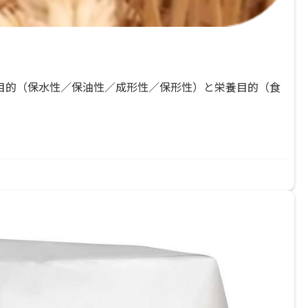
善目的（保水性／保油性／成形性／保形性）と栄養目的（食