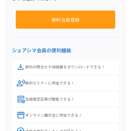
無料会員登録
シェアシマ会員の便利機能
download
原料の問合せや規格書をダウンロードできる！
record_voice_over
無料セミナーに参加できる！
demography
会員限定記事が閲覧できる！
storefront
オンライン展示会に参加できる！