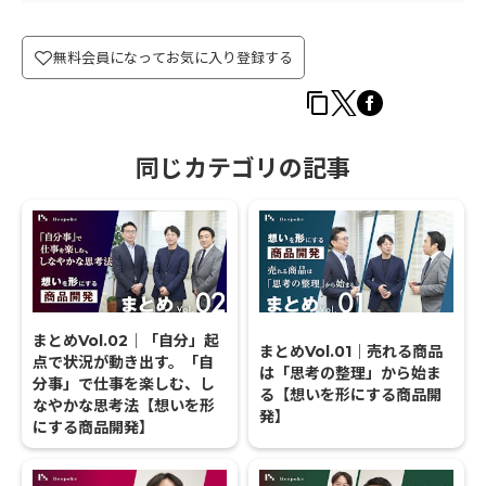
無料会員になってお気に入り登録する
同じカテゴリの記事
まとめVol.02｜「自分」起
まとめVol.01｜売れる商品
点で状況が動き出す。「自
は「思考の整理」から始ま
分事」で仕事を楽しむ、し
る【想いを形にする商品開
なやかな思考法【想いを形
発】
にする商品開発】