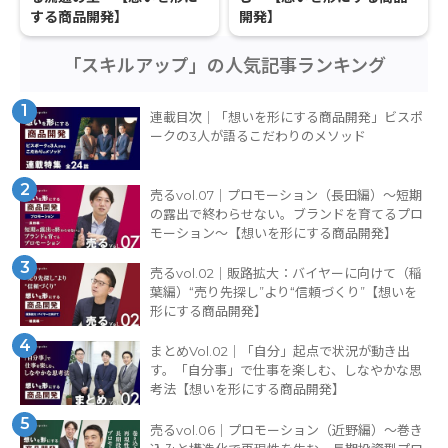
する商品開発】
開発】
「スキルアップ」の人気記事ランキング
1
連載目次｜「想いを形にする商品開発」ビスポ
ークの3人が語るこだわりのメソッド
2
売るvol.07｜プロモーション（長田編）〜短期
の露出で終わらせない。ブランドを育てるプロ
モーション〜【想いを形にする商品開発】
3
売るvol.02｜販路拡大：バイヤーに向けて（稲
葉編）“売り先探し”より“信頼づくり”【想いを
形にする商品開発】
4
まとめVol.02｜「自分」起点で状況が動き出
す。「自分事」で仕事を楽しむ、しなやかな思
考法【想いを形にする商品開発】
5
売るvol.06｜プロモーション（近野編）〜巻き