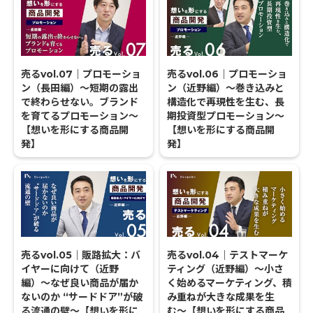
売るvol.07｜プロモーショ
売るvol.06｜プロモーショ
ン（長田編）〜短期の露出
ン（近野編）〜巻き込みと
で終わらせない。ブランド
構造化で再現性を生む、長
を育てるプロモーション〜
期投資型プロモーション〜
【想いを形にする商品開
【想いを形にする商品開
発】
発】
売るvol.05｜販路拡大：バ
売るvol.04｜テストマーケ
イヤーに向けて（近野
ティング（近野編）〜小さ
編）〜なぜ良い商品が届か
く始めるマーケティング、積
ないのか “サードドア”が破
み重ねが大きな成果を生
る流通の壁〜【想いを形に
む〜【想いを形にする商品