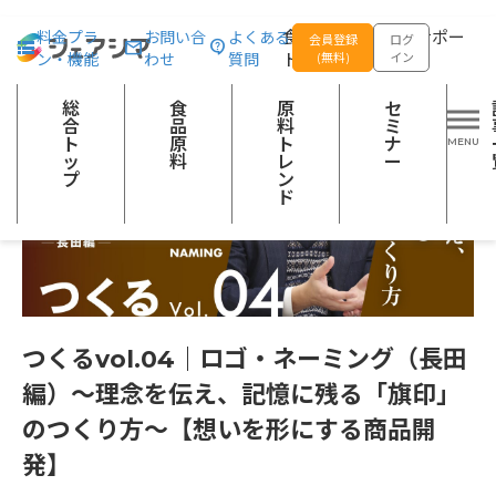
総合トップ
記事一覧
スキルアップ
つくるvol.04｜ロゴ・
食品の企画開発をサポー
料金プラ
お問い合
よくある
会員登録
ログ
ン・機能
わせ
質問
トする
(無料)
イン
総
食
原
セ
合
品
料
ミ
ト
原
ト
ナ
ッ
料
レ
ー
プ
ン
ド
つくるvol.04｜ロゴ・ネーミング（長田
編）〜理念を伝え、記憶に残る「旗印」
のつくり方〜【想いを形にする商品開
発】