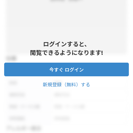
ログインすると、
閲覧できるようになります!
仕様
今すぐ ログイン
内容量
内容量
形状
形状
新規登録（無料）する
保存方法
保存方法
荷姿・ケース入数
荷姿・ケース入数
参考価格
参考価格
アレルギー表示