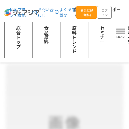
総合トップ
食品原料
【大豆ミート】ベジプラス２９００
食品の企画開発をサポー
料金プラ
お問い合
よくある
会員登録
ログ
ン・機能
わせ
質問
トする
(無料)
イン
野菜加工品
豆類の調整品あん、煮豆、豆腐・油揚げ類、ゆば、納豆、きなこ等
総
食
原
セ
調理食品
その他の加工食品
合
品
料
ミ
ト
原
ト
ナ
ッ
料
レ
ー
プ
ン
ド