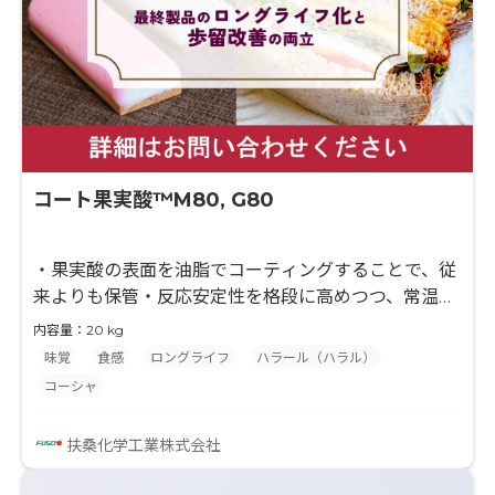
コート果実酸™M80, G80
・果実酸の表面を油脂でコーティングすることで、従
来よりも保管・反応安定性を格段に高めつつ、常温下
での徐放性・耐溶出性を付与した粉体製剤です。 ・果
内容量：20 kg
実酸一粒一粒をコーティングすることで果実酸を高含
味覚
食感
ロングライフ
ハラール（ハラル）
有しつつ、緻密なコーティングで優れた反応制御を示
コーシャ
します。 ・温度依存的に溶出制御が可能であり、加熱
前の食品物性の変質を避けつつ、加熱後に果実酸が放
扶桑化学工業株式会社
出され、ご期待の効果を発揮します。