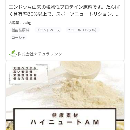
エンドウ豆由来の植物性プロテイン原料です。たんぱ
く含有率80%以上で、スポーツニュートリション、健
康食品、美容・ウェルネス市場向け素材として幅広く
内容量：20㎏
活用可能。植物由来ならではの使いやすさが特長で、
機能性原料
プラントベース
ハラール（ハラル）
プロテイン飲料、サプリメント、製菓などさまざまな
コーシャ
用途に対応します。EU・USDA・HALAL・KOSHER
認証取得原料です。
株式会社ナチュラリンク