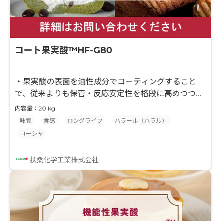
コート果実酸™HF-G80
・果実酸の表面を油性成分でコーティングすること
で、従来よりも保管・反応安定性を格段に高めつつ、
常温下での徐放性・耐溶出性を付与した粉体製剤で
内容量：20 kg
す。 ・果実酸一粒一粒をコーティングすることで果実
味覚
食感
ロングライフ
ハラール（ハラル）
酸を高含有しつつ、緻密なコーティングで優れた反応
コーシャ
制御を示します。 ・温度依存的に溶出制御が可能であ
り、加熱前の食品物性の変質を避けつつ、加熱後に果
扶桑化学工業株式会社
実酸が放出され、ご期待の効果を発揮します。