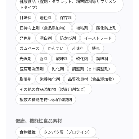
健康食品（錠剤・タブレット、粉末飲料等サプリメン
トタイプ）
甘味料
着色料
保存料
日持向上剤（食品添加物）
増粘剤
酸化防止剤
発色剤
漂白剤
防かび剤
イーストフード
ガムベース
かんすい
苦味料
酵素
光沢剤
香料
酸味料
軟化剤
調味料
豆腐用凝固剤
乳化剤
調整剤（ｐＨ調整剤）
膨張剤
栄養強化剤
品質改良材（食品添加物）
その他の食品添加物（製造用剤など）
複数の機能を持つ添加物製剤
健康、機能性食品素材
食物繊維
タンパク質（プロテイン）