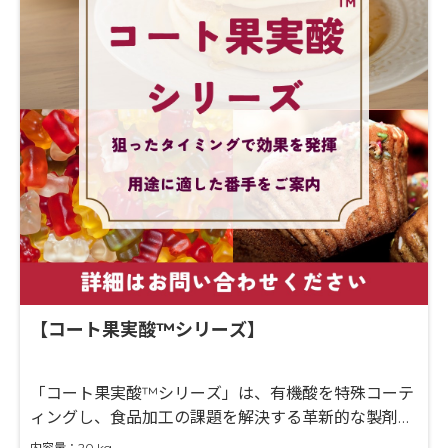
【コート果実酸™シリーズ】
「コート果実酸™シリーズ」は、有機酸を特殊コーテ
ィングし、食品加工の課題を解決する革新的な製剤で
す。pHや温度に応じて酸味や効果を自在に調整でき
内容量：20 kg