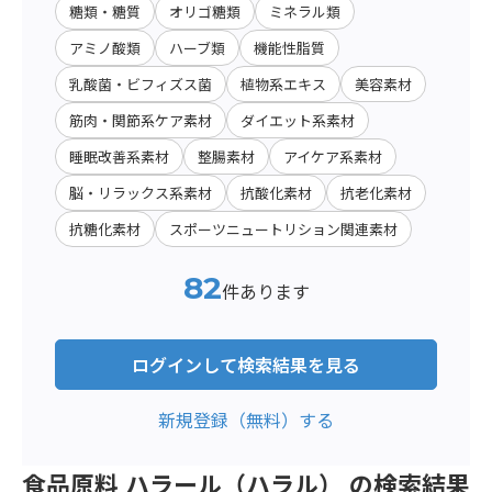
糖類・糖質
オリゴ糖類
ミネラル類
アミノ酸類
ハーブ類
機能性脂質
乳酸菌・ビフィズス菌
植物系エキス
美容素材
筋肉・関節系ケア素材
ダイエット系素材
睡眠改善系素材
整腸素材
アイケア系素材
脳・リラックス系素材
抗酸化素材
抗老化素材
抗糖化素材
スポーツニュートリション関連素材
82
件あります
ログインして検索結果を見る
新規登録（無料）する
食品原料 ハラール（ハラル） の検索結果