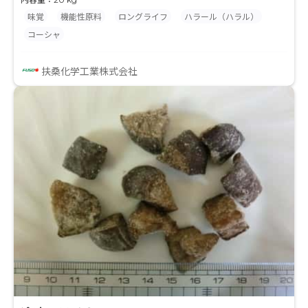
るため、製菓、製パン、畜肉加工、水産練り物など幅
味覚
機能性原料
ロングライフ
ハラール（ハラル）
広い用途で活躍。酸味の持続や日持ち向上、品質改良
コーシャ
を実現し、食品本来の美味しさを引き出します。厚膜
型・薄膜型など多彩なラインナップで、ニーズに応じ
扶桑化学工業株式会社
たカスタマイズも可能。食品製造の新たな選択肢とし
て、ぜひ「コート果実酸™シリーズ」をお試しくださ
い。