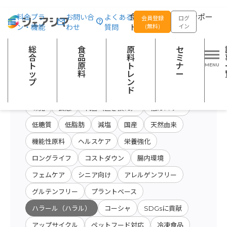
総合トップ
食品原料
開発テーマ：ハラール（ハラル）
食品の企画開発をサポー
料金プラ
お問い合
よくある
会員登録
ログ
ン・機能
わせ
質問
トする
(無料)
イン
原料・キーワード
原料・絞り込み検
総
食
原
セ
会社名から検索
検索
索
合
品
料
ミ
ト
原
ト
ナ
ッ
料
レ
ー
プ
ン
開発テーマ
ド
味覚
食感
代替（置き換え）
低カロリー
低糖質
低脂肪
減塩
国産
天然由来
機能性原料
ヘルスケア
栄養強化
ロングライフ
コストダウン
腸内環境
フェムケア
シニア向け
アレルゲンフリー
グルテンフリー
プラントベース
ハラール（ハラル）
コーシャ
SDGsに貢献
アップサイクル
ペットフード対応
冷凍食品