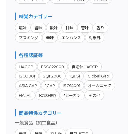
味覚カテゴリー
塩味
旨味
酸味
甘味
苦味
香り
マスキング
辛味
エンハンス
対象外
各種認証等
HACCP
FSSC22000
自治体HACCP
ISO9001
SQF2000
IQFSI
Global Gap
ASIA GAP
JGAP
ISO14001
オーガニック
HALAL
KOSHER
*ビーガン
その他
商品特性カテゴリー
一般食品（加工食品）
麦類
粉類
でん粉
野菜加工品