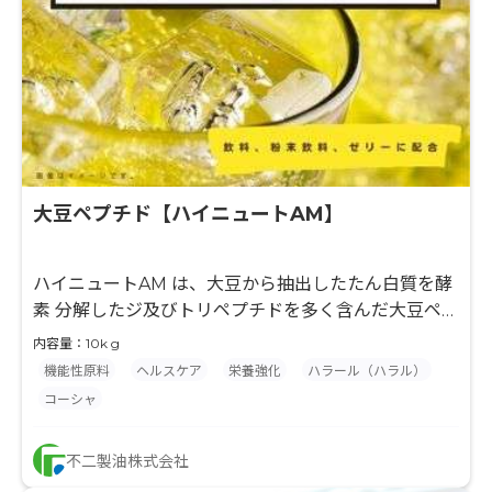
大豆ペプチド【ハイニュートAM】
ハイニュートAM は、大豆から抽出したたん白質を酵
素 分解したジ及びトリペプチドを多く含んだ大豆ペプ
チド です。有効なアミノ酸供給源として、各種健康
内容量：10k g
食品や 、 スポーツニュートリション製品に使用され
機能性原料
ヘルスケア
栄養強化
ハラール（ハラル）
ております。
コーシャ
不二製油株式会社