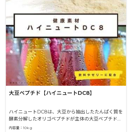
大豆ペプチド【ハイニュートDC8】
ハイニュートDC8は、大豆から抽出したたんぱく質を
酵素分解したオリゴペプチドが主体の大豆ペプチドで
す。 有効なアミノ酸供給源として、各種機能性食品、
内容量：10k g