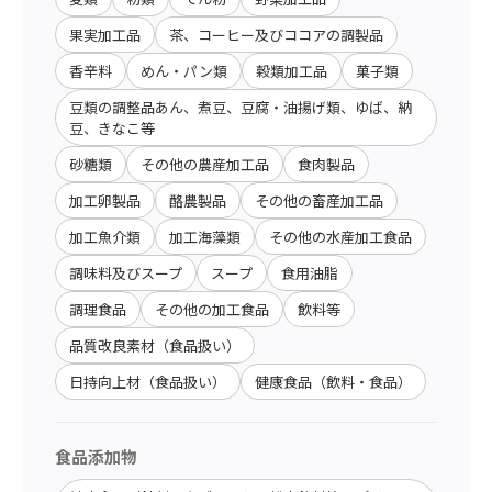
果実加工品
茶、コーヒー及びココアの調製品
香辛料
めん・パン類
穀類加工品
菓子類
豆類の調整品あん、煮豆、豆腐・油揚げ類、ゆば、納
豆、きなこ等
砂糖類
その他の農産加工品
食肉製品
加工卵製品
酪農製品
その他の畜産加工品
加工魚介類
加工海藻類
その他の水産加工食品
調味料及びスープ
スープ
食用油脂
調理食品
その他の加工食品
飲料等
品質改良素材（食品扱い）
日持向上材（食品扱い）
健康食品（飲料・食品）
食品添加物