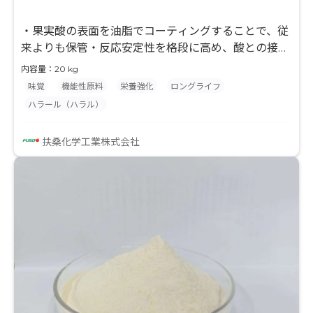
・果実酸の表面を油脂でコーティングすることで、従
来よりも保管・反応安定性を格段に高め、酸との接触
により悪影響を受けやすい原料素材との混合が可能な
内容量：20 kg
粉体製剤です。 ・果実酸一粒一粒をコーティングする
味覚
機能性原料
栄養強化
ロングライフ
ことで果実酸を高含有しつつも、緻密なコーティング
ハラール（ハラル）
で優れた反応制御を示します。
扶桑化学工業株式会社