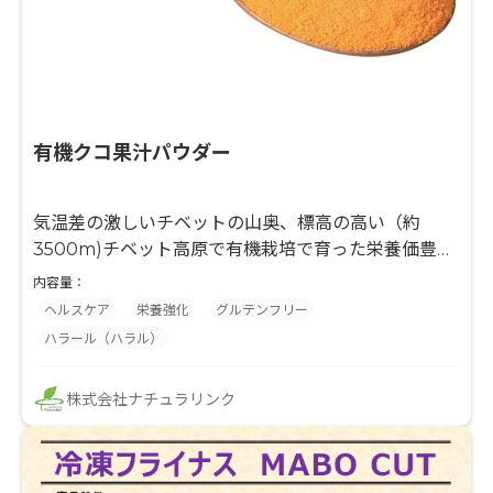
有機クコ果汁パウダー
気温差の激しいチベットの山奥、標高の高い（約
3500m)チベット高原で有機栽培で育った栄養価豊富
なクコの実。 β-カロテン、ビタミンC、アミノ酸類や
内容量：
ゼアキサンチンなどが豊富な有機クコの実（果汁）を
ヘルスケア
栄養強化
グルテンフリー
100%使用し製造された添加物フリーのパウダーで
ハラール（ハラル）
す。
株式会社ナチュラリンク