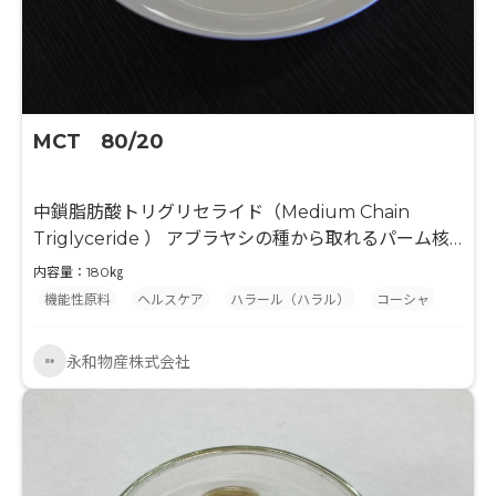
MCT 80/20
中鎖脂肪酸トリグリセライド（Medium Chain
Triglyceride ） アブラヤシの種から取れるパーム核
油を加工して得られる食用油脂です。
内容量：180㎏
機能性原料
ヘルスケア
ハラール（ハラル）
コーシャ
永和物産株式会社