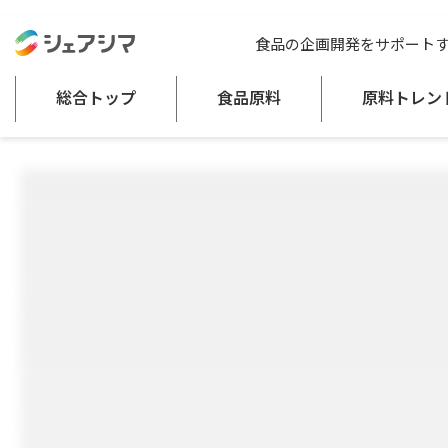
総合トップ
食品原料
コート果実酸™M80, G80
食品の企画開発をサポート
日持向上剤（食品添加物）
酸味料
調整剤（ｐＨ調整剤）
総合トップ
食品原料
原料トレン