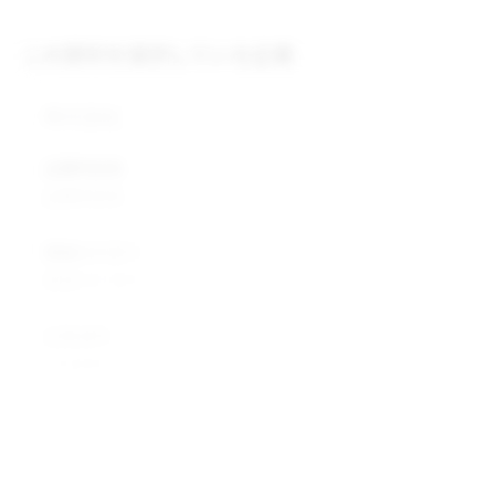
この原料を提供している企業
株式会社
企業所在地
企業所在地
業種カテゴリ
業種カテゴリ
企業説明
企業説明