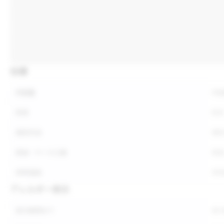
仕様
内容量
内
形状
形
保存方法
保
荷姿・ケース入数
荷
参考価格
参
アレルギー表示
表示義務あり
表