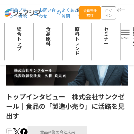
総合トップ
記事一覧
食品産業の今と未来
トップインタビュー 
食品の企画開発をサポー
料金プラ
お問い合
よくある
会員登録
ログ
ン・機能
わせ
質問
トする
(無料)
イン
総
食
原
セ
合
品
料
ミ
ト
原
ト
ナ
ッ
料
レ
ー
プ
ン
ド
トップインタビュー 株式会社サンクゼ
ール｜食品の「製造小売り」に活路を見
出す
食品産業の今と未来