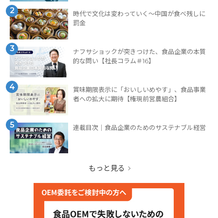
2
時代で文化は変わっていく～中国が食べ残しに
罰金
3
ナフサショックが突きつけた、食品企業の本質
的な問い【社長コラム＃16】
4
賞味期限表示に「おいしいめやす」、食品事業
者への拡大に期待【権現前営農組合】
5
連載目次｜食品企業のためのサステナブル経営
もっと見る