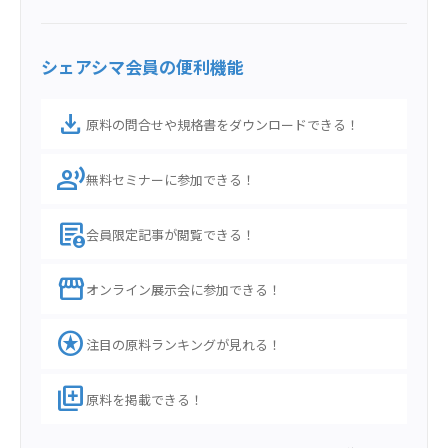
シェアシマ会員の便利機能
download
原料の問合せや規格書をダウンロードできる！
record_voice_over
無料セミナーに参加できる！
demography
会員限定記事が閲覧できる！
storefront
オンライン展示会に参加できる！
stars
注目の原料ランキングが見れる！
library_add
原料を掲載できる！