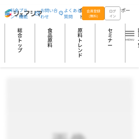
総合トップ
食品原料
コーンオリゴペプチド
食品の企画開発をサポー
料金プラ
お問い合
よくある
会員登録
ログ
ン・機能
わせ
質問
トする
(無料)
イン
その他の加工食品
日持向上材（食品扱い）
健康食品（飲料・食品）
タンパク質（プロテイン）
アミノ酸類
総
食
原
セ
美容素材
筋肉・関節系ケア素材
合
品
料
ミ
ト
原
ト
ナ
スポーツニュートリション関連素材
ッ
料
レ
ー
プ
ン
ド