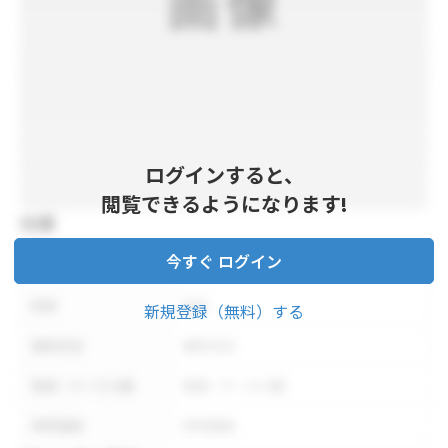
ログインすると、
閲覧できるようになります!
仕様
今すぐ ログイン
内容量
内容量
形状
形状
新規登録（無料）する
保存方法
保存方法
荷姿・ケース入数
荷姿・ケース入数
参考価格
参考価格