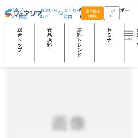
総合トップ
食品原料
有機ゆずパウダー
食品の企画開発をサポー
料金プラ
お問い合
よくある
会員登録
ログ
ン・機能
わせ
質問
トする
(無料)
イン
粉類
その他の農産加工品
飲料等
健康食品（飲料・食品）
美容素材
抗酸化素材
総
食
原
セ
合
品
料
ミ
ト
原
ト
ナ
ッ
料
レ
ー
プ
ン
ド