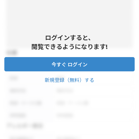
ログインすると、
閲覧できるようになります!
仕様
今すぐ ログイン
内容量
内容量
形状
形状
新規登録（無料）する
保存方法
保存方法
荷姿・ケース入数
荷姿・ケース入数
参考価格
参考価格
アレルギー表示