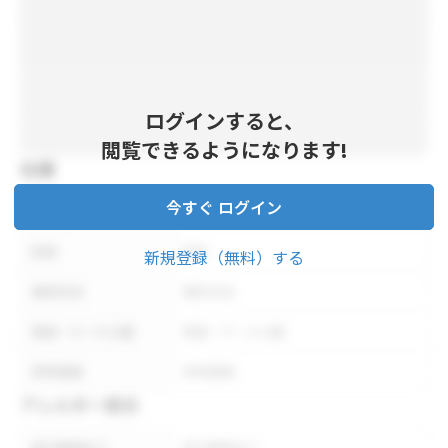
ログインすると、
閲覧できるようになります!
仕様
今すぐ ログイン
内容量
内容量
形状
形状
新規登録（無料）する
保存方法
保存方法
荷姿・ケース入数
荷姿・ケース入数
参考価格
参考価格
アレルギー表示