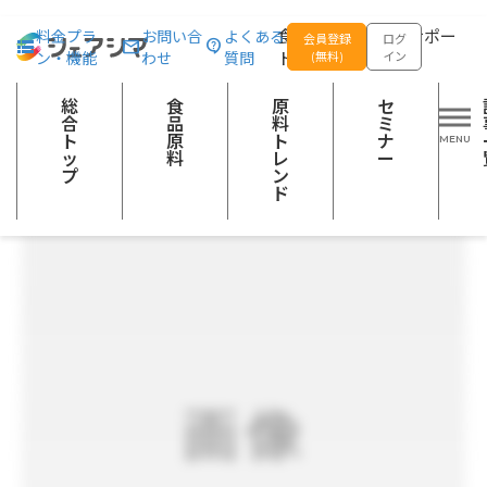
総合トップ
食品原料
NEXTビーフ1.0 【味付けなし】500g 冷凍
食品の企画開発をサポー
料金プラ
お問い合
よくある
会員登録
ログ
ン・機能
わせ
質問
トする
(無料)
イン
その他の農産加工品
その他の加工食品
健康食品（飲料・食品）
食物繊維
タンパク質（プロテイン）
総
食
原
セ
合
品
料
ミ
ト
原
ト
ナ
ッ
料
レ
ー
プ
ン
ド