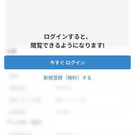
ログインすると、
閲覧できるようになります!
仕様
今すぐ ログイン
内容量
内容量
形状
形状
新規登録（無料）する
保存方法
保存方法
荷姿・ケース入数
荷姿・ケース入数
参考価格
参考価格
アレルギー表示