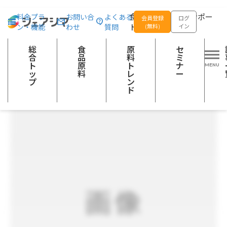
総合トップ
食品原料
生姜パウダー(高知県産)
食品の企画開発をサポー
料金プラ
お問い合
よくある
会員登録
ログ
ン・機能
わせ
質問
トする
(無料)
イン
野菜加工品
香辛料
その他の農産加工品
調理食品
健康食品（飲料・食品）
総
食
原
セ
合
品
料
ミ
ト
原
ト
ナ
ッ
料
レ
ー
プ
ン
ド