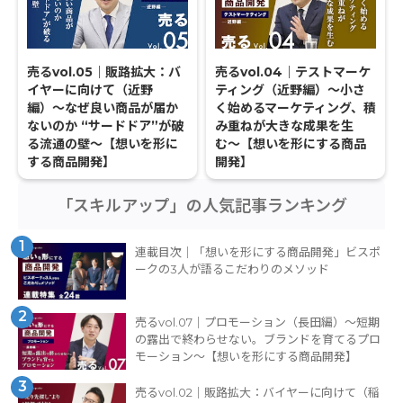
売るvol.05｜販路拡大：バ
売るvol.04｜テストマーケ
イヤーに向けて（近野
ティング（近野編）〜小さ
編）〜なぜ良い商品が届か
く始めるマーケティング、積
ないのか “サードドア”が破
み重ねが大きな成果を生
る流通の壁〜【想いを形に
む〜【想いを形にする商品
する商品開発】
開発】
「スキルアップ」の人気記事ランキング
1
連載目次｜「想いを形にする商品開発」ビスポ
ークの3人が語るこだわりのメソッド
2
売るvol.07｜プロモーション（長田編）〜短期
の露出で終わらせない。ブランドを育てるプロ
モーション〜【想いを形にする商品開発】
3
売るvol.02｜販路拡大：バイヤーに向けて（稲