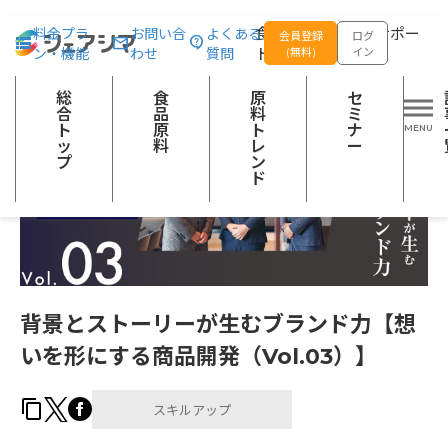
総合トップ
記事一覧
スキルアップ
背景とストーリーが生むブラン
食品の企画開発をサポー
料金プラ
お問い合
よくある
会員登録
ログ
ン・機能
わせ
質問
トする
(無料)
イン
総
食
原
セ
合
品
料
ミ
ト
原
ト
ナ
ッ
料
レ
ー
プ
ン
ド
背景とストーリーが生むブランド力【想
いを形にする商品開発（Vol.03）】
スキルアップ