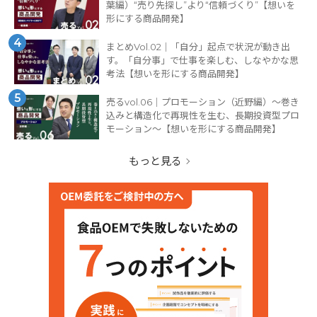
葉編）“売り先探し”より“信頼づくり”【想いを
形にする商品開発】
4
まとめVol.02｜「自分」起点で状況が動き出
す。「自分事」で仕事を楽しむ、しなやかな思
考法【想いを形にする商品開発】
5
売るvol.06｜プロモーション（近野編）〜巻き
込みと構造化で再現性を生む、長期投資型プロ
モーション〜【想いを形にする商品開発】
もっと見る