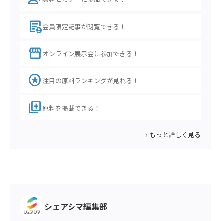
demography
会員限定記事が閲覧できる！
storefront
オンライン展示会に参加できる！
stars
注目の原料ランキングが見れる！
library_add
原料を掲載できる！
もっと詳しく見る
シェアシマ編集部