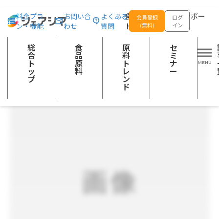
総合トップ
食品原料
ソテーエビペーストHB
食品の企画開発をサポー
料金プラ
お問い合
よくある
会員登録
ログ
ン・機能
わせ
質問
トする
(無料)
イン
加工魚介類
調味料及びスープ
総
食
原
セ
合
品
料
ミ
ト
原
ト
ナ
ッ
料
レ
ー
プ
ン
ド