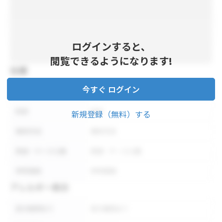
ログインすると、
閲覧できるようになります!
仕様
今すぐ ログイン
内容量
内容量
形状
形状
新規登録（無料）する
保存方法
保存方法
荷姿・ケース入数
荷姿・ケース入数
参考価格
参考価格
アレルギー表示
表示義務あり
表示義務あり