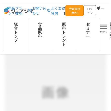
総合トップ
食品原料
【タルタルソース】デリシャスソース
食品の企画開発をサポー
料金プラ
お問い合
よくある
会員登録
ログ
ン・機能
わせ
質問
トする
(無料)
イン
調味料及びスープ
その他の加工食品
総
食
原
セ
合
品
料
ミ
ト
原
ト
ナ
ッ
料
レ
ー
プ
ン
ド