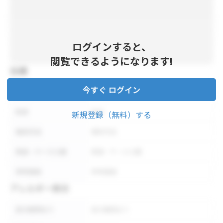
ログインすると、
閲覧できるようになります!
仕様
今すぐ ログイン
内容量
内容量
形状
形状
新規登録（無料）する
保存方法
保存方法
荷姿・ケース入数
荷姿・ケース入数
参考価格
参考価格
アレルギー表示
表示義務あり
表示義務あり