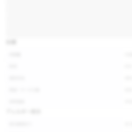
仕様
内容量
内
形状
形
保存方法
保
荷姿・ケース入数
荷
参考価格
参
アレルギー表示
表示義務あり
表