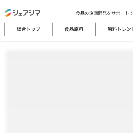
総合トップ
食品原料
大豆発酵テンペ粉末
食品の企画開発をサポート
粉類
豆類の調整品あん、煮豆、豆腐・油揚げ類、ゆば、納豆、きなこ等
総合トップ
食品原料
原料トレン