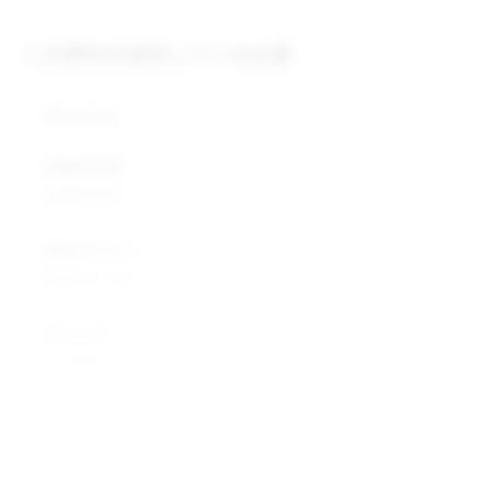
この原料を提供している企業
株式会社
企業所在地
企業所在地
業種カテゴリ
業種カテゴリ
企業説明
企業説明