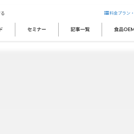
する
料金プラン
健康食品（飲料・食品）
ド
セミナー
記事一覧
食品OE