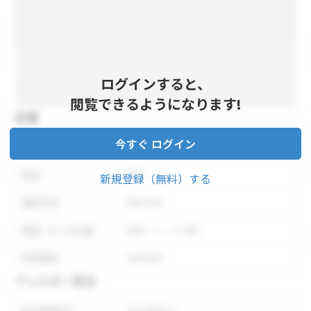
ログインすると、
閲覧できるようになります!
仕様
今すぐ ログイン
内容量
内容量
形状
形状
新規登録（無料）する
保存方法
保存方法
荷姿・ケース入数
荷姿・ケース入数
参考価格
参考価格
アレルギー表示