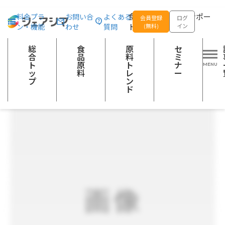
総合トップ
食品原料
うめ糖抽果汁
食品の企画開発をサポー
料金プラ
お問い合
よくある
会員登録
ログ
ン・機能
わせ
質問
トする
(無料)
イン
果実加工品
砂糖類
飲料等
日持向上材（食品扱い）
健康食品（飲料・食品）
総
食
原
セ
合
品
料
ミ
ト
原
ト
ナ
ッ
料
レ
ー
プ
ン
ド