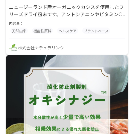
ニュージーランド産オーガニックカシスを使用したフ
リーズドライ粉末です。アントシアニンやビタミンC
を豊富に含み、健康・美容・スポーツ市場向け素材と
内容量：
して注目されています。スムージー、ヨーグルト、サ
天然由来
機能性原料
ヘルスケア
プラントベース
プリメント、製菓など幅広い用途に対応。有機JAS認
証取得のナチュラル素材です。
株式会社ナチュラリンク