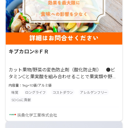
キプカロン®ＦＲ
カット果物/野菜の変色防止剤（酸化防止剤） ●ビ
タミンCと果実酸を組み合わせることで果実類や野菜
類の酵素的褐変を抑制 ●食品の風味を損ねることな
内容量：1kg×10袋/アルミ袋
く、食品本来の美しい色調を保持します ●チルド品
味覚
ロングライフ
コストダウン
アレルゲンフリー
のみならず、冷凍品の変色抑制効果にも優れます
SDGsに貢献
扶桑化学工業株式会社