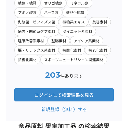
糖類・糖質
オリゴ糖類
ミネラル類
アミノ酸類
ハーブ類
機能性脂質
乳酸菌・ビフィズス菌
植物系エキス
美容素材
筋肉・関節系ケア素材
ダイエット系素材
睡眠改善系素材
整腸素材
アイケア系素材
脳・リラックス系素材
抗酸化素材
抗老化素材
抗糖化素材
スポーツニュートリション関連素材
203
件あります
ログインして検索結果を見る
新規登録（無料）する
食品原料 果実加工品 の検索結果