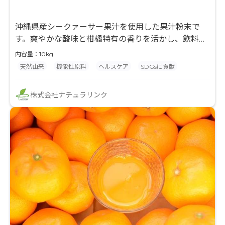
沖縄県産シークァーサー果汁を使用した果汁粉末で
す。爽やかな酸味と柑橘特有の香りを活かし、飲料、
サプリメント、製菓、ゼリーなど幅広い用途に対応。
内容量：10kg
粉末化により取り扱いやすく、安定した配合設計が可
天然由来
機能性原料
ヘルスケア
SDGsに貢献
能です。沖縄素材としての付加価値も高く、健康・美
容市場向け原料として注目されています。
株式会社ナチュラリンク