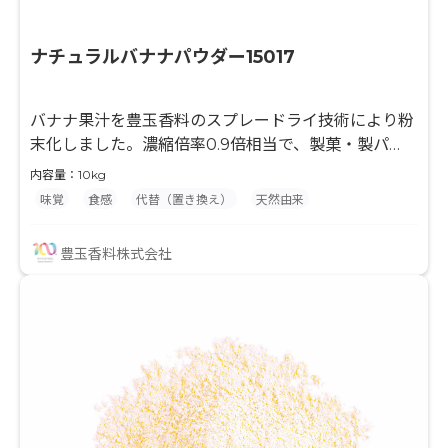
ナチュラルバナナパウダー15017
バナナ果汁を豊玉香料のスプレードライ技術により粉
末化しました。濃縮倍率0.9倍相当で、製菓・製パ
ン・粉末飲料等の風味付けに最適な原料です。果汁と
内容量：10kg
デキストリンのみを使用して粉末化していますので、
味覚
食感
代替（置き換え）
天然由来
最終製品の味付けやバリエーションが広がり、様々な
用途でご使用頂けます。 水分との相性が良くない製品
豊玉香料株式会社
に対して、果汁入りを謳う事ができます。