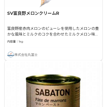
SV富良野メロンクリームR
富良野産赤肉メロンのピューレを使用したメロンの豊
かな風味とミルクのコクを合わせたミルクメロン味の
クリームです
内容量：1kg
株式会社丸冨士