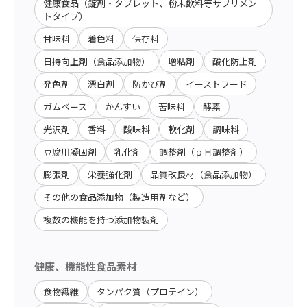
健康食品（錠剤・タブレット、粉末飲料等サプリメン
トタイプ）
甘味料
着色料
保存料
日持向上剤（食品添加物）
増粘剤
酸化防止剤
発色剤
漂白剤
防かび剤
イーストフード
ガムベース
かんすい
苦味料
酵素
光沢剤
香料
酸味料
軟化剤
調味料
豆腐用凝固剤
乳化剤
調整剤（ｐＨ調整剤）
膨張剤
栄養強化剤
品質改良材（食品添加物）
その他の食品添加物（製造用剤など）
複数の機能を持つ添加物製剤
健康、機能性食品素材
食物繊維
タンパク質（プロテイン）