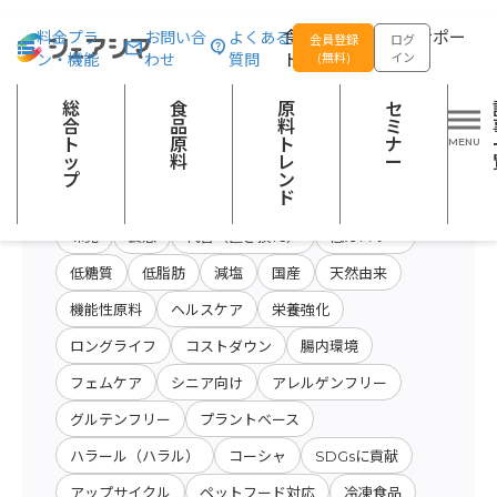
総合トップ
食品原料
商品特性カテゴリー：果実加工品
食品の企画開発をサポー
料金プラ
お問い合
よくある
会員登録
ログ
ン・機能
わせ
質問
トする
(無料)
イン
原料・キーワード
原料・絞り込み検
総
食
原
セ
会社名から検索
検索
索
合
品
料
ミ
ト
原
ト
ナ
ッ
料
レ
ー
プ
ン
開発テーマ
ド
味覚
食感
代替（置き換え）
低カロリー
低糖質
低脂肪
減塩
国産
天然由来
機能性原料
ヘルスケア
栄養強化
ロングライフ
コストダウン
腸内環境
フェムケア
シニア向け
アレルゲンフリー
グルテンフリー
プラントベース
ハラール（ハラル）
コーシャ
SDGsに貢献
アップサイクル
ペットフード対応
冷凍食品