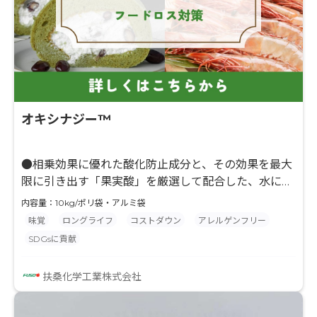
オキシナジー™
●相乗効果に優れた酸化防止成分と、その効果を最大
限に引き出す「果実酸」を厳選して配合した、水に均
一分散可能な粉末タイプの新規酸化防止剤製剤です
内容量：10kg/ポリ袋・アルミ袋
●油菓子や即席麵等の酸化防止、抹茶の退色防止、冷
味覚
ロングライフ
コストダウン
アレルゲンフリー
凍食品の酸化/冷凍焼け防止など様々な食品に使用い
SDGsに貢献
ただけます
扶桑化学工業株式会社