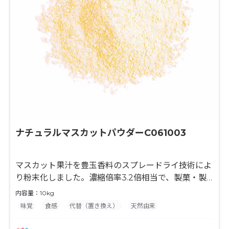
ナチュラルマスカットパウダーC061003
マスカット果汁を豊玉香料のスプレードライ技術によ
り粉末化しました。濃縮倍率3.2倍相当で、製菓・製
パン・粉末飲料等の風味付けに最適な原料です。果汁
内容量：10kg
とデキストリンのみを使用して粉末化していますの
味覚
食感
代替（置き換え）
天然由来
で、最終製品の味付けやバリエーションが広がり、
様々な用途でご使用頂けます。 水分との相性が良くな