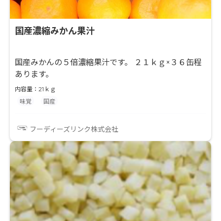
国産濃縮みかん果汁
国産みかんの５倍濃縮果汁です。 ２１ｋｇ×３６缶程
あります。
内容量：21ｋｇ
味覚
国産
フーディーズリンク株式会社