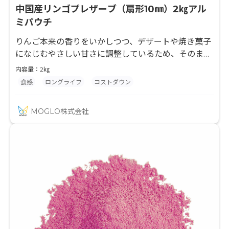
中国産リンゴプレザーブ（扇形10㎜）2㎏アル
ミパウチ
りんご本来の香りをいかしつつ、デザートや焼き菓子
になじむやさしい甘さに調整しているため、そのまま
でも、他素材と合わせても自然なおいしさが引き立ち
内容量：2㎏
ます。 糖度30度。
食感
ロングライフ
コストダウン
MOGLO株式会社