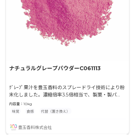
ナチュラルグレープパウダーC061113
ｸﾞﾚｰﾌﾟ果汁を豊玉香料のスプレードライ技術により粉
末化しました。濃縮倍率3.5倍相当で、製菓・製パ
ン・粉末飲料等の風味付けに最適な原料です。果汁と
内容量：10kg
デキストリンのみを使用して粉末化していますので、
味覚
食感
代替（置き換え）
最終製品の味付けやバリエーションが広がり、様々な
用途でご使用頂けます。 水分との相性が良くない製品
豊玉香料株式会社
に対して、果汁入りを謳う事ができます。