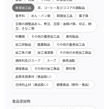
果実加工品
茶、コーヒー及びココアの調製品
香辛料
めん・パン類
穀類加工品
菓子類
豆類の調整品あん、煮豆、豆腐・油揚げ類、ゆば、納
豆、きなこ等
砂糖類
その他の農産加工品
食肉製品
加工卵製品
酪農製品
その他の畜産加工品
加工魚介類
加工海藻類
その他の水産加工食品
調味料及びスープ
スープ
食用油脂
調理食品
その他の加工食品
飲料等
品質改良素材（食品扱い）
日持向上材（食品扱い）
健康食品（飲料・食品）
食品添加物