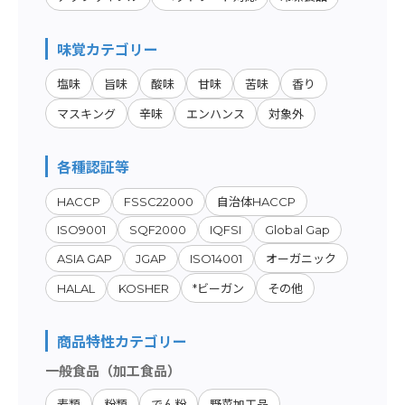
味覚カテゴリー
塩味
旨味
酸味
甘味
苦味
香り
マスキング
辛味
エンハンス
対象外
各種認証等
HACCP
FSSC22000
自治体HACCP
ISO9001
SQF2000
IQFSI
Global Gap
ASIA GAP
JGAP
ISO14001
オーガニック
HALAL
KOSHER
*ビーガン
その他
商品特性カテゴリー
一般食品（加工食品）
麦類
粉類
でん粉
野菜加工品