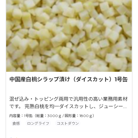
中国産白桃シラップ漬け（ダイスカット）1号缶
混ぜ込み・トッピング両用で汎用性の高い業務用素材
です。 完熟白桃を均一ダイスカットし、ジューシーな
果肉と上品な甘さをシロップで閉じ込めました。 糖
内容量：1号缶（総量：3000ｇ / 固形量：1800ｇ）
度：14～18度
食感
ロングライフ
コストダウン