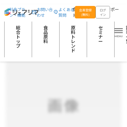
総合トップ
食品原料
贅沢いちごジャム
食品の企画開発をサポー
料金プラ
お問い合
よくある
会員登録
ログ
ン・機能
わせ
質問
トする
(無料)
イン
果実加工品
総
食
原
セ
合
品
料
ミ
ト
原
ト
ナ
ッ
料
レ
ー
プ
ン
ド