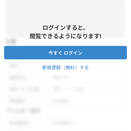
ログインすると、
閲覧できるようになります!
仕様
今すぐ ログイン
内容量
内容量
形状
形状
新規登録（無料）する
保存方法
保存方法
荷姿・ケース入数
荷姿・ケース入数
参考価格
参考価格
アレルギー表示
表示義務あり
表示義務あり