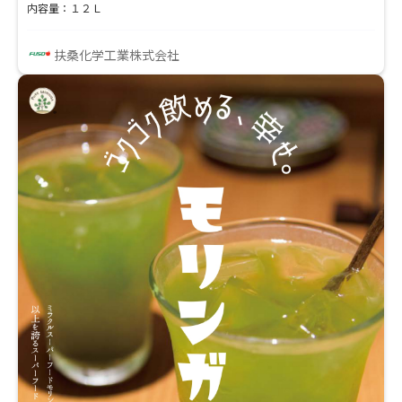
本製品は、さまざまな製造環境でその優れた特性を発
内容量：１２Ｌ
揮し、製造プロセスの効率化と品質向上に貢献しま
す。 主な特長としては、１．低温条件下においても高
扶桑化学工業株式会社
い消泡性能を発揮します。２．熱に対して安定性が高
く、長時間にわたって消泡効果を維持します。３．液
体状のため、他の成分と均一に混ぜやすく、使用時の
作業性に優れています。 「アワカットKL」は、食品
製造業界での泡の問題を解決し、製品品質と生産性の
向上に寄与します。ぜひ一度、貴社のプロセスに取り
入れて、その効果をお確かめください。