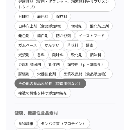
健康食品（錠剤・タブレット、粉末飲料等サプリメン
トタイプ）
甘味料
着色料
保存料
日持向上剤（食品添加物）
増粘剤
酸化防止剤
発色剤
漂白剤
防かび剤
イーストフード
ガムベース
かんすい
苦味料
酵素
光沢剤
香料
酸味料
軟化剤
調味料
豆腐用凝固剤
乳化剤
調整剤（ｐＨ調整剤）
膨張剤
栄養強化剤
品質改良材（食品添加物）
その他の食品添加物（製造用剤など）
複数の機能を持つ添加物製剤
健康、機能性食品素材
食物繊維
タンパク質（プロテイン）