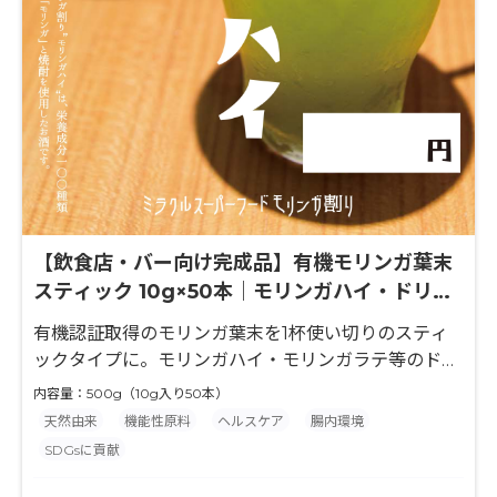
【飲食店・バー向け完成品】有機モリンガ葉末
スティック 10g×50本｜モリンガハイ・ドリン
ク用途
有機認証取得のモリンガ葉末を1杯使い切りのスティ
ックタイプに。モリンガハイ・モリンガラテ等のドリ
ンクメニューにそのまま使える完成品。飲食店・ホテ
内容量：500g（10g入り50本）
ル・カフェでの採用に最適。
天然由来
機能性原料
ヘルスケア
腸内環境
SDGsに貢献