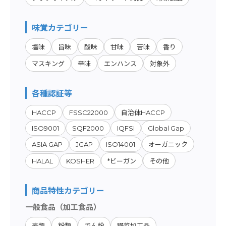
味覚カテゴリー
塩味
旨味
酸味
甘味
苦味
香り
マスキング
辛味
エンハンス
対象外
各種認証等
HACCP
FSSC22000
自治体HACCP
ISO9001
SQF2000
IQFSI
Global Gap
ASIA GAP
JGAP
ISO14001
オーガニック
HALAL
KOSHER
*ビーガン
その他
商品特性カテゴリー
一般食品（加工食品）
麦類
粉類
でん粉
野菜加工品