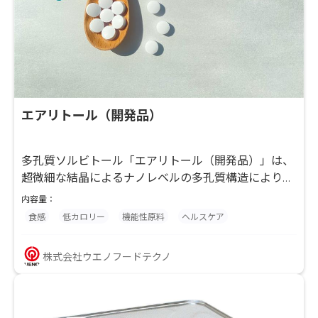
エアリトール（開発品）
多孔質ソルビトール「エアリトール（開発品）」は、
超微細な結晶によるナノレベルの多孔質構造により、
錠剤の硬度アップ、様々な液体を粉末化、油などの分
内容量：
散を助ける といった機能性のあるソルビトールです。
食感
低カロリー
機能性原料
ヘルスケア
※現在上市前の開発中の商品ですが、サンプル等の対
応は可能です。
株式会社ウエノフードテクノ