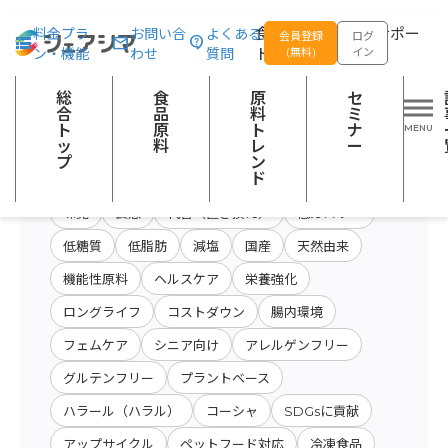
総合トップ
食品原料
商品特性カテゴリー：その他の食品添加物（製
食品の企画開発をサポー
料金プラ
お問い合
よくある
会員登録
ログ
ン・機能
わせ
質問
トする
(無料)
イン
原料・キーワード
原料・絞り込み検
総
食
原
セ
会社名から検索
検索
索
合
品
料
ミ
ト
原
ト
ナ
ッ
料
レ
ー
プ
ン
開発テーマ
ド
味覚
食感
代替（置き換え）
低カロリー
低糖質
低脂肪
減塩
国産
天然由来
機能性原料
ヘルスケア
栄養強化
ロングライフ
コストダウン
腸内環境
フェムケア
シニア向け
アレルゲンフリー
グルテンフリー
プラントベース
ハラール（ハラル）
コーシャ
SDGsに貢献
アップサイクル
ペットフード対応
冷凍食品