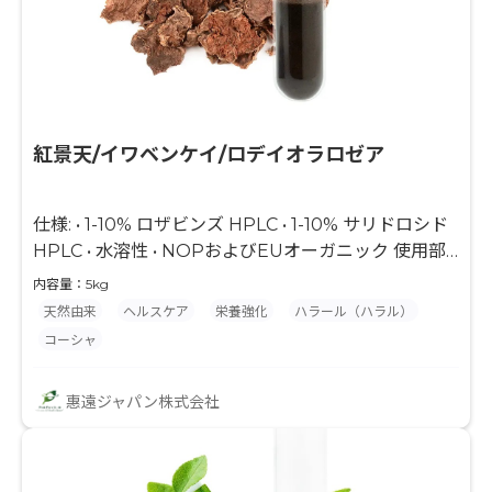
紅景天/イワベンケイ/ロデイオラロゼア
仕様: • 1-10% ロザビンズ HPLC • 1-10% サリドロシド
HPLC • 水溶性 • NOPおよびEUオーガニック 使用部
品: • 根/幹
内容量：5kg
天然由来
ヘルスケア
栄養強化
ハラール（ハラル）
コーシャ
惠遠ジャパン株式会社