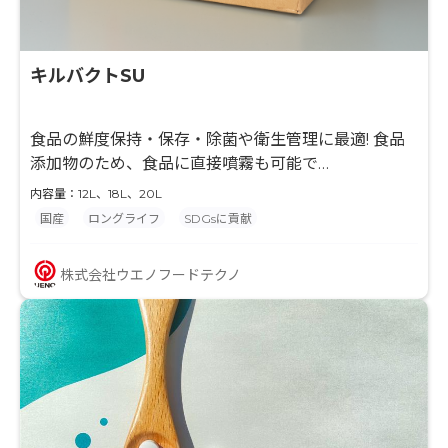
キルバクトSU
食品の鮮度保持・保存・除菌や衛生管理に最適! 食品
添加物のため、食品に直接噴霧も可能で
す
内容量：12L、18L、20L
食品の日持ち向上にお悩みがありましたら、お気軽に
国産
ロングライフ
SDGsに貢献
お問い合わせください。
株式会社ウエノフードテクノ