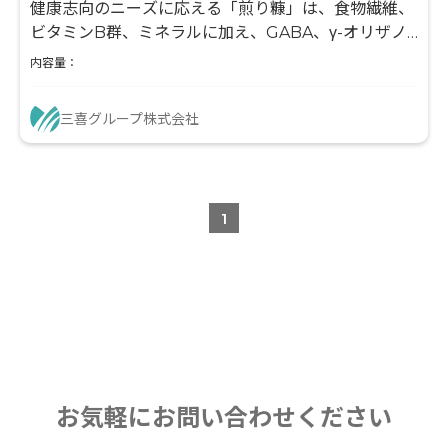
健康志向のニーズに応える「煎り糠」は、食物繊維、
ビタミンB群、ミネラルに加え、GABA、γ-オリザノ
ール、フェルラ酸が豊富なギルトフリー素材です。加
内容量：
熱による香ばしい風味は製品に深みを与え、他社との
差別化を実現。加工性が高く、フードロス削減にも貢
三喜グループ株式会社
献し、クッキーやパンなど新たなヒット商品開発に貢
献します。
1
お気軽にお問い合わせください