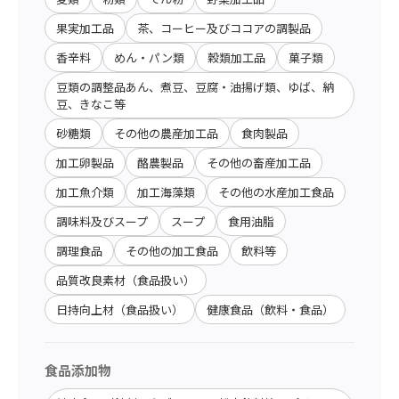
果実加工品
茶、コーヒー及びココアの調製品
香辛料
めん・パン類
穀類加工品
菓子類
豆類の調整品あん、煮豆、豆腐・油揚げ類、ゆば、納
豆、きなこ等
砂糖類
その他の農産加工品
食肉製品
加工卵製品
酪農製品
その他の畜産加工品
加工魚介類
加工海藻類
その他の水産加工食品
調味料及びスープ
スープ
食用油脂
調理食品
その他の加工食品
飲料等
品質改良素材（食品扱い）
日持向上材（食品扱い）
健康食品（飲料・食品）
食品添加物