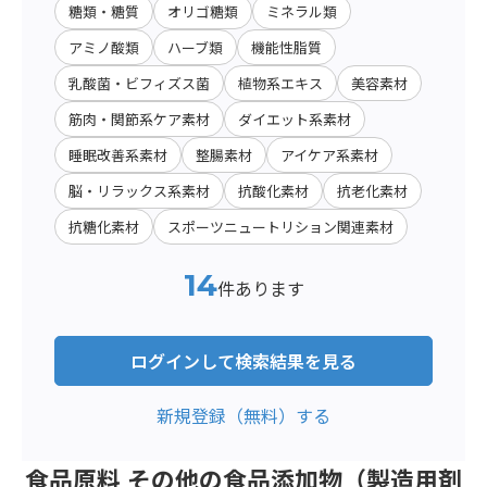
糖類・糖質
オリゴ糖類
ミネラル類
アミノ酸類
ハーブ類
機能性脂質
乳酸菌・ビフィズス菌
植物系エキス
美容素材
筋肉・関節系ケア素材
ダイエット系素材
睡眠改善系素材
整腸素材
アイケア系素材
脳・リラックス系素材
抗酸化素材
抗老化素材
抗糖化素材
スポーツニュートリション関連素材
14
件あります
ログインして検索結果を見る
新規登録（無料）する
食品原料 その他の食品添加物（製造用剤