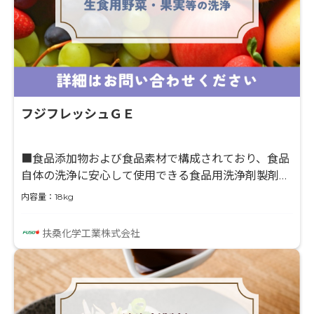
フジフレッシュＧＥ
■食品添加物および食品素材で構成されており、食品
自体の洗浄に安心して使用できる食品用洗浄剤製剤で
す。 ■食品に付着した汚れの洗浄、雑菌除去ができ、
内容量：18kg
適度な泡立ち性を有し、泡切れ性能にも優れておりま
す。 ■野菜・果実等の洗浄、魚介類・海藻類の洗浄​、
扶桑化学工業株式会社
畜肉の洗浄及び除菌、食品製造器具類の洗浄​に使用で
きます。