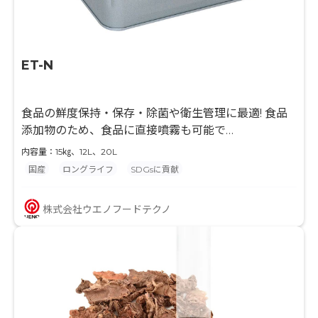
ET-N
食品の鮮度保持・保存・除菌や衛生管理に最適! 食品
添加物のため、食品に直接噴霧も可能で
す
内容量：15㎏、12L、20L
食品の日持ち向上にお悩みがありましたら、お気軽に
国産
ロングライフ
SDGsに貢献
お問い合わせください。
株式会社ウエノフードテクノ