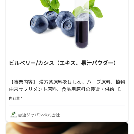
ビルベリー/カシス（エキス、果汁パウダー）
【事業内容】 漢方薬原料をはじめ、ハーブ原料、植物
由来サプリメント原料、食品用原料の製造・供給 【生
産拠点】 ・中国（杭州）：抽出工場／製剤工場／ロイ
内容量：
ヤルゼリー工場 ・ドイツ：EUハーブ抽出工場
（2024年グループ会社化） 【弊社の強み】 ・メーカ
惠遠ジャパン株式会社
ー機能を活かしたオリジナル原料・規格カスタマイズ
対応 ・他社との差別化につながる処方設計・留型原料
の開発 ・ドリンク用途を含む原料調整やラボテストの